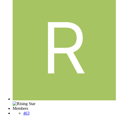
Members
463