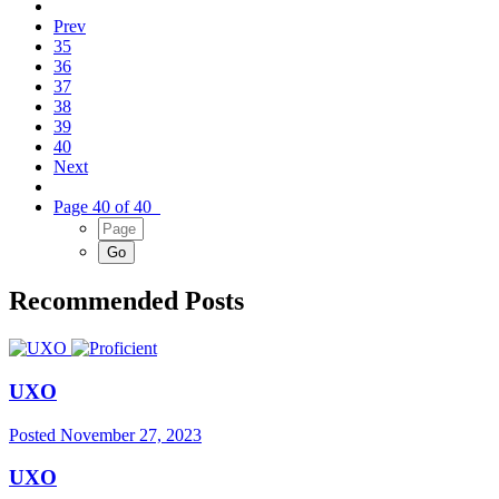
Prev
35
36
37
38
39
40
Next
Page 40 of 40
Recommended Posts
UXO
Posted
November 27, 2023
UXO