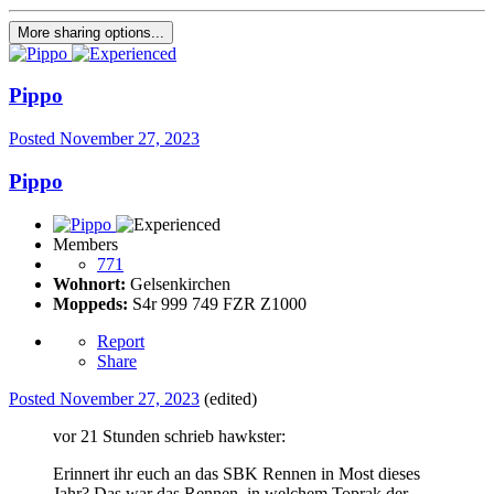
More sharing options...
Pippo
Posted
November 27, 2023
Pippo
Members
771
Wohnort:
Gelsenkirchen
Moppeds:
S4r 999 749 FZR Z1000
Report
Share
Posted
November 27, 2023
(edited)
vor 21 Stunden schrieb hawkster:
Erinnert ihr euch an das SBK Rennen in Most dieses
Jahr? Das war das Rennen, in welchem Toprak der