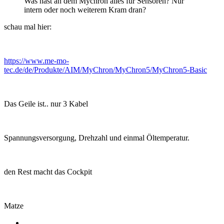
Was hast an dem Mychron alles für Sensoren? Nur
intern oder noch weiterem Kram dran?
schau mal hier:
https://www.me-mo-
tec.de/de/Produkte/AIM/MyChron/MyChron5/MyChron5-Basic
Das Geile ist.. nur 3 Kabel
Spannungsversorgung, Drehzahl und einmal Öltemperatur.
den Rest macht das Cockpit
Matze