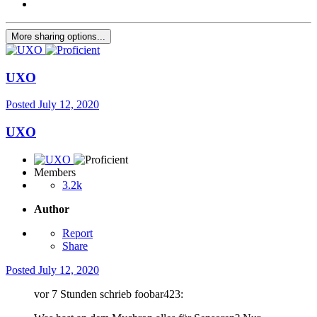
More sharing options...
UXO
Posted
July 12, 2020
UXO
Members
3.2k
Author
Report
Share
Posted
July 12, 2020
vor 7 Stunden schrieb foobar423: