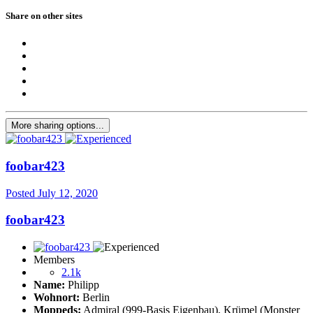
Share on other sites
More sharing options...
foobar423
Posted
July 12, 2020
foobar423
Members
2.1k
Name:
Philipp
Wohnort:
Berlin
Moppeds:
Admiral (999-Basis Eigenbau), Krümel (Monster