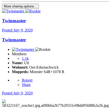
More sharing options...
Twinmaster
Posted
July 9, 2020
Twinmaster
Members
1.1k
Name:
Uli
Wohnort:
Oer-Erkenschwick
Moppeds:
Monster S4R+1078 R
Report
Share
Posted
July 9, 2020