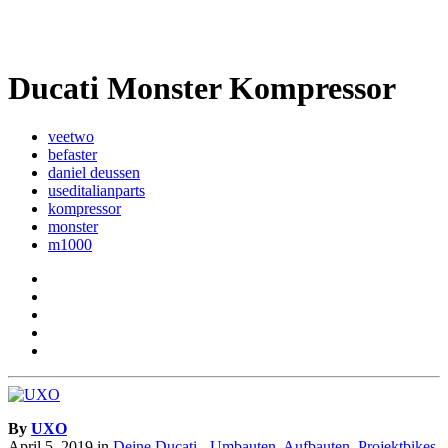
Ducati Monster Kompressor
veetwo
befaster
daniel deussen
useditalianparts
kompressor
monster
m1000
By
UXO
April 5, 2019
in
Deine Ducati - Umbauten, Aufbauten, Projektbikes,