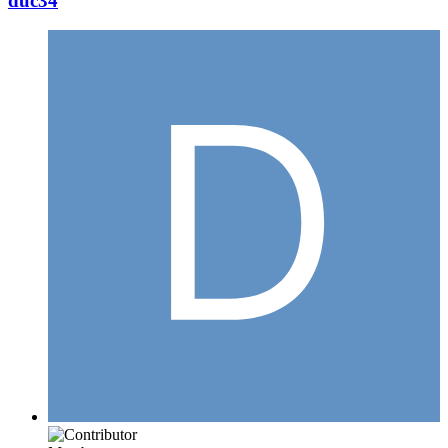
duc34