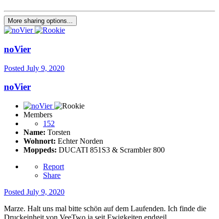
More sharing options...
noVier
Posted
July 9, 2020
noVier
Members
152
Name:
Torsten
Wohnort:
Echter Norden
Moppeds:
DUCATI 851S3 & Scrambler 800
Report
Share
Posted
July 9, 2020
Marze. Halt uns mal bitte schön auf dem Laufenden. Ich finde die
Druckeinheit von VeeTwo ja seit Ewigkeiten endgeil.