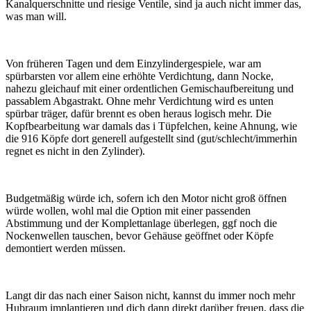
Kanalquerschnitte und riesige Ventile, sind ja auch nicht immer das,
was man will.
Von früheren Tagen und dem Einzylindergespiele, war am
spürbarsten vor allem eine erhöhte Verdichtung, dann Nocke,
nahezu gleichauf mit einer ordentlichen Gemischaufbereitung und
passablem Abgastrakt. Ohne mehr Verdichtung wird es unten
spürbar träger, dafür brennt es oben heraus logisch mehr. Die
Kopfbearbeitung war damals das i Tüpfelchen, keine Ahnung, wie
die 916 Köpfe dort generell aufgestellt sind (gut/schlecht/immerhin
regnet es nicht in den Zylinder).
Budgetmäßig würde ich, sofern ich den Motor nicht groß öffnen
würde wollen, wohl mal die Option mit einer passenden
Abstimmung und der Komplettanlage überlegen, ggf noch die
Nockenwellen tauschen, bevor Gehäuse geöffnet oder Köpfe
demontiert werden müssen.
Langt dir das nach einer Saison nicht, kannst du immer noch mehr
Hubraum implantieren und dich dann direkt darüber freuen, dass die