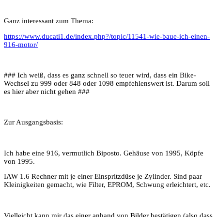
Ganz interessant zum Thema:
https://www.ducati1.de/index.php?/topic/11541-wie-baue-ich-einen-
916-motor/
### Ich weiß, dass es ganz schnell so teuer wird, dass ein Bike-
Wechsel zu 999 oder 848 oder 1098 empfehlenswert ist. Darum soll
es hier aber nicht gehen ###
Zur Ausgangsbasis:
Ich habe eine 916, vermutlich Biposto. Gehäuse von 1995, Köpfe
von 1995.
IAW 1.6 Rechner mit je einer Einspritzdüse je Zylinder. Sind paar
Kleinigkeiten gemacht, wie Filter, EPROM, Schwung erleichtert, etc.
Vielleicht kann mir das einer anhand von Bilder bestätigen (also dass