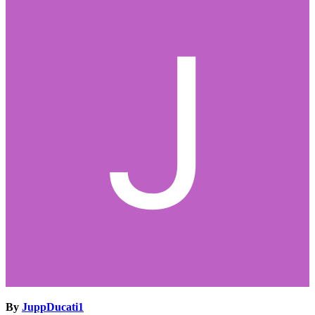
By
JuppDucati1