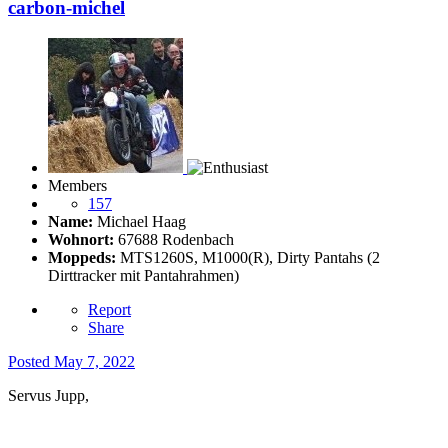
carbon-michel
Members
157
Name:
Michael Haag
Wohnort:
67688 Rodenbach
Moppeds:
MTS1260S, M1000(R), Dirty Pantahs (2
Dirttracker mit Pantahrahmen)
Report
Share
Posted
May 7, 2022
Servus Jupp,