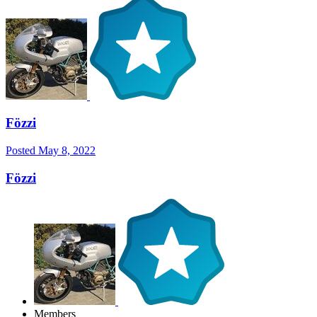
Fözzi
Posted
May 8, 2022
Fözzi
Members