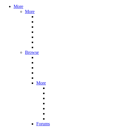
More
More
Browse
More
Forums