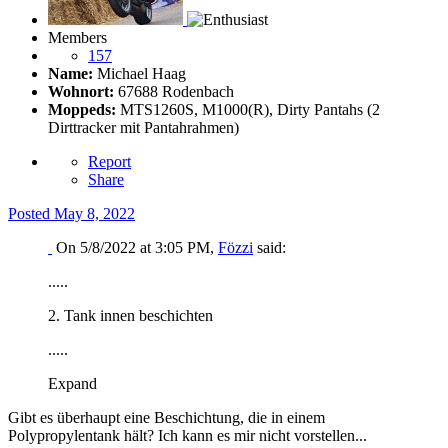
Members
157
Name:
Michael Haag
Wohnort:
67688 Rodenbach
Moppeds:
MTS1260S, M1000(R), Dirty Pantahs (2
Dirttracker mit Pantahrahmen)
Report
Share
Posted
May 8, 2022
On 5/8/2022 at 3:05 PM,
Fözzi
said:
.....
2. Tank innen beschichten
.....
Expand
Gibt es überhaupt eine Beschichtung, die in einem
Polypropylentank hält? Ich kann es mir nicht vorstellen...