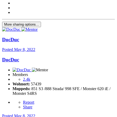
More sharing options...
DocDuc
Posted
May 8, 2022
DocDuc
Members
2.4k
Wohnort:
57439
Moppeds:
851 S3 /888 Strada/ 998 SFE / Monster 620 iE /
Monster S4RS
Report
Share
Posted
May 8, 2022