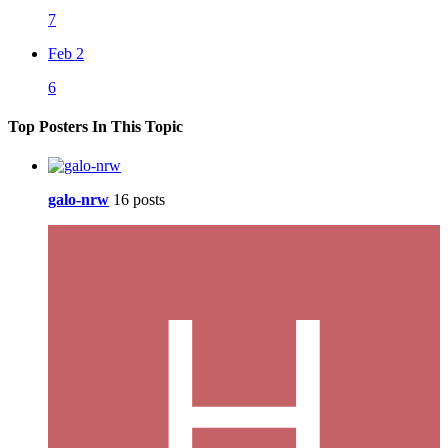
7
Feb 2
6
Top Posters In This Topic
galo-nrw
16 posts