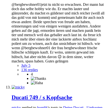
@bergbewohner01jetzt tu nicht so erwachsen. Der mann hat
doch das selbe hobby wie du. Er machts lauter und
glänzender, du machst es güldener und mich reicher (weill all
das gold von mir kommt) und gemeinsam habt ihr auch noch
etwas andere. Beide sprechen von freude am haben,
erinnerungen und von einigen wenigen ausfahrten. Andere
gehen auf die jagt, ermorden tieren und machen panik bein
tier und mensch weil das geballer auch laut ist. da freue ich
mich mehr über einen der eine lackierte airbox hochlanz
poliert um zu wissen, auch das unsichtbare ist hübsch. wie
wenn @bergbewohner01 der frau bergbewohner frische
hübsche schlüppis kauft. Er weiss, unterm gewand ists
hübsch, hat aber nichts davon 😉 in dem sinne, weiter
machen, spass haben. Gutes gelingen
July 5
136 replies
4
Ducati 749 / s Kopfsache
micky
replied to
humlik
's topic in
Deine Ducati - Umbauten,