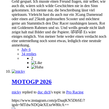
Geld gespart. Ich musste einen Freund fragen, mir selber, wie
auch dir, wären solch wilde Geschichten nie in den Sinn
gekommen. Ich meinte nur, die beschreibung lässt viel
spielraum. Vieleicht hast du auch nur ein 3Gang Damenrad
oder einen auf 25kmh gedrosselten Scooter und möchtest
gerne am Stammtisch den Duc Racer raushängen lassen, Rot
mit Goldenem Rahmen und so. Und weills gerade nicht läuft
zeigst halt mal Bilder und die Papiere. 🤣🤣🤣 Es wäre
einiges möglich. Von meiner Seite weder einen verdacht noch
eine unterstellung noch sonst etwas, lediglich eine neutrale
anmerkung.
July 6
34 replies
2
MOTOGP 2026
micky
replied to
duc dich
's topic in
Pro Racing
https://www.instagram.com/p/DaajKN5DbSE/?
igsh=MTdwNDQ4eXExeW80cA==