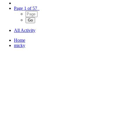
Page 1 of 57
All Activity
Home
micky