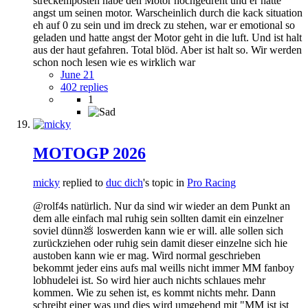
streckemposten habe den Motor hochgedreht und er hatte
angst um seinen motor. Warscheinlich durch die kack situation
eh auf 0 zu sein und im dreck zu stehen, war er emotional so
geladen und hatte angst der Motor geht in die luft. Und ist halt
aus der haut gefahren. Total blöd. Aber ist halt so. Wir werden
schon noch lesen wie es wirklich war
June 21
402 replies
1
MOTOGP 2026
micky
replied to
duc dich
's topic in
Pro Racing
@rolf4s natürlich. Nur da sind wir wieder an dem Punkt an
dem alle einfach mal ruhig sein sollten damit ein einzelner
soviel dünn💩 loswerden kann wie er will. alle sollen sich
zurückziehen oder ruhig sein damit dieser einzelne sich hie
austoben kann wie er mag. Wird normal geschrieben
bekommt jeder eins aufs mal weills nicht immer MM fanboy
lobhudelei ist. So wird hier auch nichts schlaues mehr
kommen. Wie zu sehen ist, es kommt nichts mehr. Dann
schreibt einer was und dies wird umgehend mit "MM ist ist