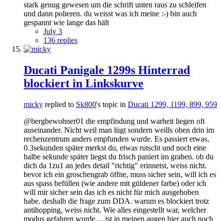
stark genug gewesen um die schrift unten raus zu schleifen
und dann polieren. du weisst was ich meine :-) bin auch
gespannt wie lange das hält
July 3
136 replies
Ducati Panigale 1299s Hinterrad
blockiert in Linkskurve
micky
replied to
Sk800
's topic in
Ducati 1299, 1199, 899, 959
@bergbewohner01 die empfindung und warheit liegen oft
auseinander. Nicht weil man lügt sondern weills oben drin im
rechenzentrum anders empfunden wurde. Es passiert etwas,
0.3sekunden später merkst du, etwas rutscht und noch eine
halbe sekunde später liegst du frisch paniert im graben. ob du
dich da 1zu1 an jedes detail "richtig" erinnetst, weiss nicht.
bevor ich ein groschengrab öffne, muss sicher sein, will ich es
aus spass befüllen (wie andere mit güldener farbe) oder ich
will mir sicher sein das ich es nicht für mich ausgehoben
habe. deshalb die frage zum DDA. warum es blockiert trotz
antihopping, weiss nicht. Wie alles eingestellt war, welcher
modus gefahren wurde.... ist in meinen augen hier auch noch