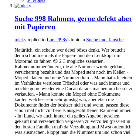
34 replies
Suche 998 Rahmen, gerne defekt aber
mit Papieren
micky
replied to
Lars_998s
's topic in
Suche und Tausche
Natürlich, ein schelm wer dabei böses denkt. Wer braucht
denn schon mehr als die Papiere und den Lenkkopf um
Motorrad zu fahren 😉 2-3 mögliche szenarien. -
Rahmennummer ändern, die alte Nummer wurde geklaut,
versicherung bezahlt und das Moped steht noch im Keller. -
Moped klauen und neue Nummer dran. - Mann hat z.b. einen
im Verhältniss wertlosen Tröschel oder was auch immer und
möchte gerne wieder eine Ducati daraus machen um besser zu
verkaufen. - Mann konnte ein Moped ohne Dokumente
kaufen welches sehr sehr günstig war, aber eben die
Dokumente findet der besitzer nicht und wenn, passen diese
schon mal nicht zur bereits ausgeschliffenen Rahmennumner.
- Im Land, wo auch immer ein geiles Angebot gesehen,
gekauft und versehentlich vergessen zu verzollen (passiert in
den besten Familien mal) da Verzollung und Mwst ordentlich
was ausmachen, kloppt man die Nummer um und schon viel