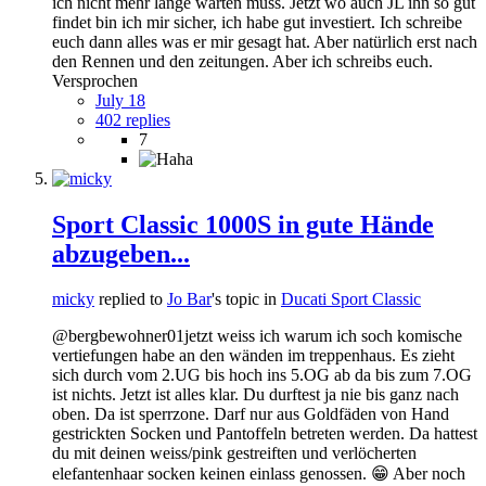
ich nicht mehr lange warten muss. Jetzt wo auch JL ihn so gut
findet bin ich mir sicher, ich habe gut investiert. Ich schreibe
euch dann alles was er mir gesagt hat. Aber natürlich erst nach
den Rennen und den zeitungen. Aber ich schreibs euch.
Versprochen
July 18
402 replies
7
Sport Classic 1000S in gute Hände
abzugeben...
micky
replied to
Jo Bar
's topic in
Ducati Sport Classic
@bergbewohner01jetzt weiss ich warum ich soch komische
vertiefungen habe an den wänden im treppenhaus. Es zieht
sich durch vom 2.UG bis hoch ins 5.OG ab da bis zum 7.OG
ist nichts. Jetzt ist alles klar. Du durftest ja nie bis ganz nach
oben. Da ist sperrzone. Darf nur aus Goldfäden von Hand
gestrickten Socken und Pantoffeln betreten werden. Da hattest
du mit deinen weiss/pink gestreiften und verlöcherten
elefantenhaar socken keinen einlass genossen. 😁 Aber noch