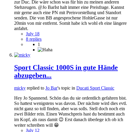
zur Duc. Die wäre schon was für hin zu meinen anderen
Stehzeugen. @Jo BarIst halt immer eine Preisfrage. Kannst
mir gerne auch eine PN mit Preisvorstellung und Standort
senden. Die von BB angesprochene HohleGasse ist nur
20min von mir entfernt. Somit habe ich wohl eh eine längere
anfahrt.
July 18
8 replies
1
Sport Classic 1000S in gute Hände
abzugeben...
micky
replied to
Jo Bar
's topic in
Ducati Sport Classic
Hey Jo Spannend. Schön das du sie ordentlich gefahren bist.
So hattest wenigstens was davon. Der nächste wird dies evtl.
nicht ganz so toll finden, aber was solls. Stell doch noch ein
zwei Bilder rein. Einen Wunschpreis hast du bestimmt auch
im Kopf, als raus damit 😉 Erst danach überlege ich ob ich
weiter schreiben will 😁
July 12