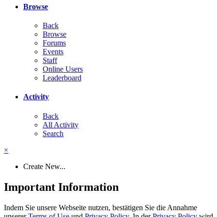
Browse
Back
Browse
Forums
Events
Staff
Online Users
Leaderboard
Activity
Back
All Activity
Search
×
Create New...
Important Information
Indem Sie unsere Webseite nutzen, bestätigen Sie die Annahme
unserer
Terms of Use
und
Privacy Policy
. In der
Privacy Policy
wird