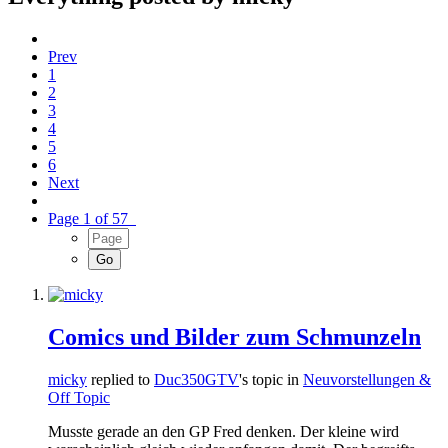
Prev
1
2
3
4
5
6
Next
Page 1 of 57
Comics und Bilder zum Schmunzeln
micky
replied to
Duc350GTV
's topic in
Neuvorstellungen &
Off Topic
Musste gerade an den GP Fred denken. Der kleine wird