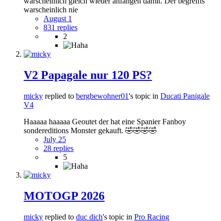
warscheinlich gleich wieder anfangen damit. Der begreifts
warscheinlich nie
August 1
831 replies
2
V2 Papagale nur 120 PS?
micky
replied to
bergbewohner01
's topic in
Ducati Panigale
V4
Haaaaa haaaaa Geoutet der hat eine Spanier Fanboy
sondereditions Monster gekauft. 🤣🤣🤣🤣
July 25
28 replies
5
MOTOGP 2026
micky
replied to
duc dich
's topic in
Pro Racing