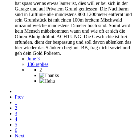
hat spass wenns etwas lauter ist, dies will er bei sich in der
Garage und auf Privatem Grund geniessen. Die Nachbarm
sind in Luftlinie alle mindestens 800-1200meter entfernt und
sein Grundstück ist mit einen 100m breitem Mischwald
umzäunt welche mindestens 15meter hoch sind. Somit wird
kein Mensch mitbekommen wann und wie oft er sich die
Ohren Blutig dröhnt. ACHTUNG: Die Geschichte ist frei
erfunden, dient der bespassung und soll davon ablenken das
hier wieder das Stänkern beginnt. BB, frag nicht soviel und
geh dein Gold Polieren.
June 3
136 replies
2
Prev
1
2
3
4
5
6
Next