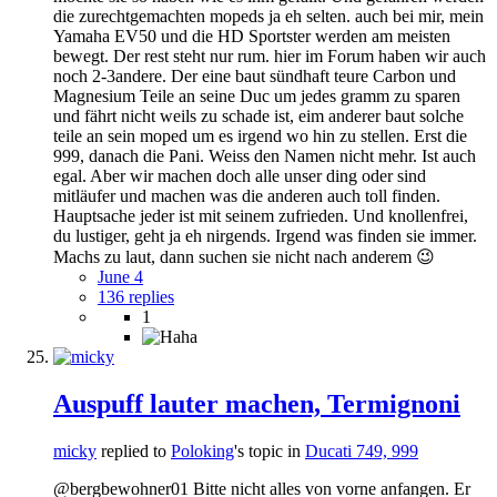
die zurechtgemachten mopeds ja eh selten. auch bei mir, mein
Yamaha EV50 und die HD Sportster werden am meisten
bewegt. Der rest steht nur rum. hier im Forum haben wir auch
noch 2-3andere. Der eine baut sündhaft teure Carbon und
Magnesium Teile an seine Duc um jedes gramm zu sparen
und fährt nicht weils zu schade ist, eim anderer baut solche
teile an sein moped um es irgend wo hin zu stellen. Erst die
999, danach die Pani. Weiss den Namen nicht mehr. Ist auch
egal. Aber wir machen doch alle unser ding oder sind
mitläufer und machen was die anderen auch toll finden.
Hauptsache jeder ist mit seinem zufrieden. Und knollenfrei,
du lustiger, geht ja eh nirgends. Irgend was finden sie immer.
Machs zu laut, dann suchen sie nicht nach anderem 😉
June 4
136 replies
1
Auspuff lauter machen, Termignoni
micky
replied to
Poloking
's topic in
Ducati 749, 999
@bergbewohner01 Bitte nicht alles von vorne anfangen. Er