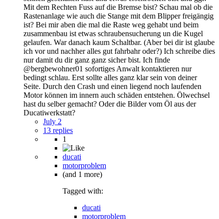
Mit dem Rechten Fuss auf die Bremse bist? Schau mal ob die
Rastenanlage wie auch die Stange mit dem Blipper freigängig
ist? Bei mir aben die mal die Raste weg gehabt und beim
zusammenbau ist etwas schraubensucherung un die Kugel
gelaufen. War danach kaum Schaltbar. (Aber bei dir ist glaube
ich vor und nachher alles gut fahrbahr oder?) Ich schreibe dies
nur damit du dir ganz ganz sicher bist. Ich finde
@bergbewohner01 sofortiges Anwalt kontaktieren nur
bedingt schlau. Erst sollte alles ganz klar sein von deiner
Seite. Durch den Crash und einen liegend noch laufenden
Motor können im innern auch schäden entstehen. Ölwechsel
hast du selber gemacht? Oder die Bilder vom Öl aus der
Ducatiwerkstatt?
July 2
13 replies
1
ducati
motorproblem
(and 1 more)
Tagged with:
ducati
motorproblem