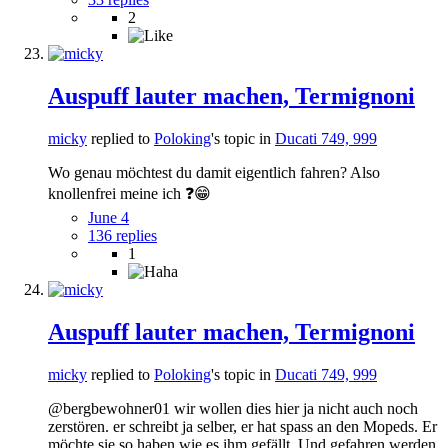
2
Auspuff lauter machen, Termignoni
micky
replied to
Poloking
's topic in
Ducati 749, 999
Wo genau möchtest du damit eigentlich fahren? Also
knollenfrei meine ich ❓️😁
June 4
136 replies
1
Auspuff lauter machen, Termignoni
micky
replied to
Poloking
's topic in
Ducati 749, 999
@bergbewohner01 wir wollen dies hier ja nicht auch noch
zerstören. er schreibt ja selber, er hat spass an den Mopeds. Er
möchte sie so haben wie es ihm gefällt. Und gefahren werden