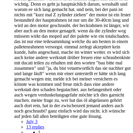
wichtig. Denn es geht ja hauptsächlich darum, wesshalb und
warum ee sich lang gemacht hat. und nein, bei der pani ist
nichts mit "kurz mal Z zylinder ziehen" der motor ist ein fester
bestandteil der hauptrahmen ist nur um die 30-40cm lang und
wird an den motor geschraubt. der heckrahmen ist länger, wir
aber auch an den motor genagelt. wenn da die zylinder weg
müssem wirkt das moped auf der palette wie ein totalschaden.
das ist nur eine teilesammlung welche du am besten in einem
palletenrahmem versorgst. eimmal zerlegt akzeptiert kein
kunde, habs angeschaut, mache im winter weiter. es wird sich
auch keine andere werkstatt drüber freuen eine schraubenkiste
mit ducati teilen zu erhalten mit den worten "bau bitte mal
zusammen" und "ja, du bist vetantwortlich das sie nachher gut
und lange läuft" wenn mir einer unterstellt er hätte sich lang
gemacht wegen mir, melde ich bei meiner versichern es
könnte was kommen und freue mich dass eine andere
werkstatt den schaden begutachtet. aus befangenheit oder
auch wegen verdunkelungsgefahr möchte ich dies garnicht
machen. meine frage zu, wer hat das öl abgelassen gehört
auch dort rein, hat in der zwischenzeit jemand anders auch
noch geschraubt? ganz einfach wird das nicht. ich wünsche
auf jeden fall allen beteiligten eine gute lösung.
July 3
13 replies
1