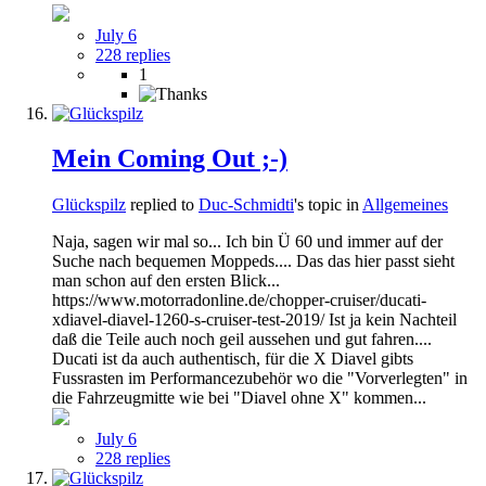
July 6
228 replies
1
Mein Coming Out ;-)
Glückspilz
replied to
Duc-Schmidti
's topic in
Allgemeines
Naja, sagen wir mal so... Ich bin Ü 60 und immer auf der
Suche nach bequemen Moppeds.... Das das hier passt sieht
man schon auf den ersten Blick...
https://www.motorradonline.de/chopper-cruiser/ducati-
xdiavel-diavel-1260-s-cruiser-test-2019/ Ist ja kein Nachteil
daß die Teile auch noch geil aussehen und gut fahren....
Ducati ist da auch authentisch, für die X Diavel gibts
Fussrasten im Performancezubehör wo die "Vorverlegten" in
die Fahrzeugmitte wie bei "Diavel ohne X" kommen...
July 6
228 replies