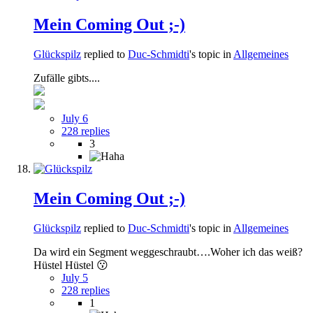
Mein Coming Out ;-)
Glückspilz
replied to
Duc-Schmidti
's topic in
Allgemeines
Zufälle gibts....
July 6
228 replies
3
Mein Coming Out ;-)
Glückspilz
replied to
Duc-Schmidti
's topic in
Allgemeines
Da wird ein Segment weggeschraubt….Woher ich das weiß?
Hüstel Hüstel 😗
July 5
228 replies
1