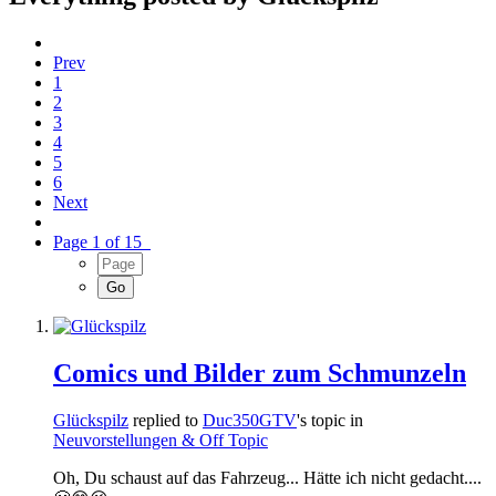
Prev
1
2
3
4
5
6
Next
Page 1 of 15
Comics und Bilder zum Schmunzeln
Glückspilz
replied to
Duc350GTV
's topic in
Neuvorstellungen & Off Topic
Oh, Du schaust auf das Fahrzeug... Hätte ich nicht gedacht....