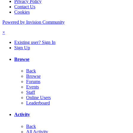
Privacy Policy
Contact Us
Cookies
Powered by Invision Community
×
Existing user? Sign In
Sign Up
Browse
Back
Browse
Forums
Events
Staff
Online Users
Leaderboard
Activity
Back
All Activity