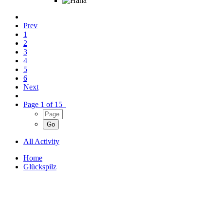
Prev
1
2
3
4
5
6
Next
Page 1 of 15
All Activity
Home
Glückspilz