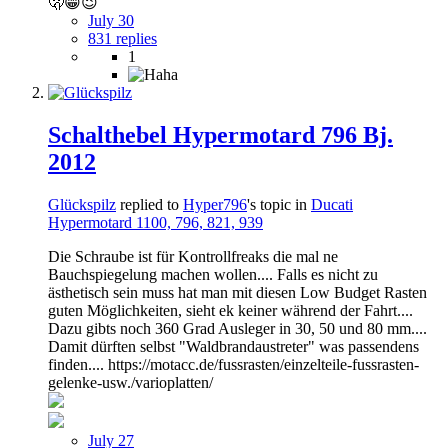
🫢😁😉
July 30
831 replies
1
Schalthebel Hypermotard 796 Bj.
2012
Glückspilz
replied to
Hyper796
's topic in
Ducati
Hypermotard 1100, 796, 821, 939
Die Schraube ist für Kontrollfreaks die mal ne
Bauchspiegelung machen wollen.... Falls es nicht zu
ästhetisch sein muss hat man mit diesen Low Budget Rasten
guten Möglichkeiten, sieht ek keiner während der Fahrt....
Dazu gibts noch 360 Grad Ausleger in 30, 50 und 80 mm....
Damit dürften selbst "Waldbrandaustreter" was passendens
finden.... https://motacc.de/fussrasten/einzelteile-fussrasten-
gelenke-usw./varioplatten/
July 27