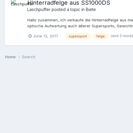
Hinterradfelge aus SS1000DS
Laschpuffer
posted a topic in
Biete
Hallo zusammen, ich verkaufe die Hinterradfelge aus m
optische Aufwertung auch älterer Supersports, Gewichtvor
werden? Dot: Als Kaufpreis habe ich mir 350,-EUR zzgl.
(and 3 more)
June 13, 2017
supersport
felge
aka Laschpuffer
Home
Search