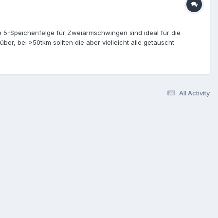
e 5-Speichenfelge für Zweiarmschwingen sind ideal für die
ber, bei >50tkm sollten die aber vielleicht alle getauscht
olt oder im Berliner Stadtgebiet übergeben werden. VG Stefan
All Activity