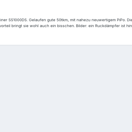
einer SS1000DS. Gelaufen gute 50tkm, mit nahezu neuwertigem PiPo. Di
teil bringt sie wohl auch ein bisschen. Bilder: ein Ruckdämpfer ist hinü
 Versand vorgestellt. Kann aber auch gerne im PLZ-Bereich 15366 abgeh