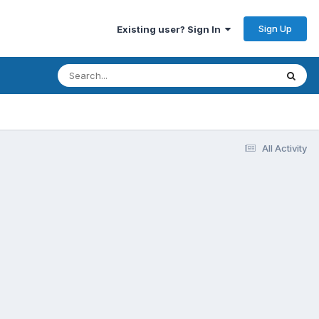
Sign Up
Existing user? Sign In
All Activity