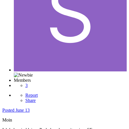
Members
3
Report
Share
Posted
June 13
Moin