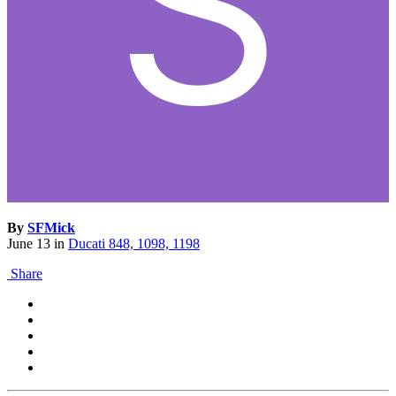
By
SFMick
June 13
in
Ducati 848, 1098, 1198
Share