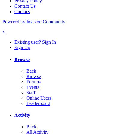
Privacy Policy
Contact Us
Cookies
Powered by Invision Community
×
Existing user? Sign In
Sign Up
Browse
Back
Browse
Forums
Events
Staff
Online Users
Leaderboard
Activity
Back
All Activity