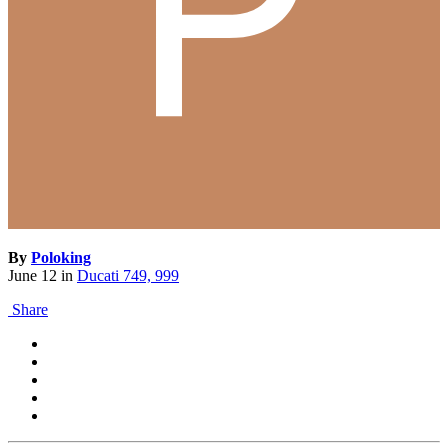
By
Poloking
June 12
in
Ducati 749, 999
Share