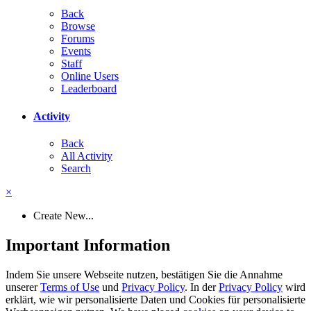
Back
Browse
Forums
Events
Staff
Online Users
Leaderboard
Activity
Back
All Activity
Search
×
Create New...
Important Information
Indem Sie unsere Webseite nutzen, bestätigen Sie die Annahme
unserer
Terms of Use
und
Privacy Policy
. In der
Privacy Policy
wird
erklärt, wie wir personalisierte Daten und Cookies für personalisierte