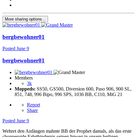
More sharing options...
bergbewohner01
Posted
June 9
bergbewohner01
Members
3k
Moppeds:
SS50, GS500, Diversion 600, Paso 906, 900 SL,
851, 748, 996 Bipo, 996 SPS, 1036 BB, C110, MiG 21
Report
Share
Posted
June 9
Wehret den Anfängen mahnte BB der Prophet damals, als das erste
chopperoide Fahrthindernis seinen Irrweg in unsem heiligen