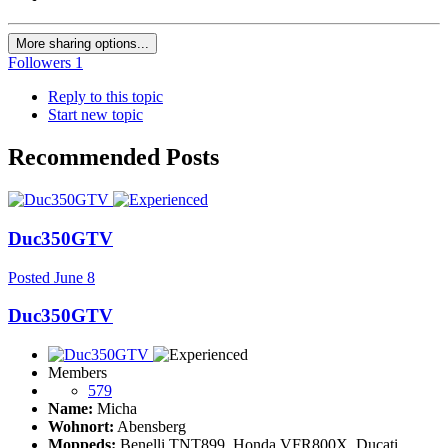
More sharing options...
Followers
1
Reply to this topic
Start new topic
Recommended Posts
Duc350GTV
Posted
June 8
Duc350GTV
Members
579
Name:
Micha
Wohnort:
Abensberg
Moppeds:
Benelli TNT899, Honda VFR800X, Ducati