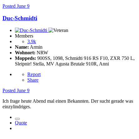
Posted
June 9
Duc-Schmidti
Members
3.9k
Name:
Armin
Wohnort:
NRW
Moppeds:
900SS, 1098, Schmidti 916 RS F10, ZXR 750 L,
Sleipnir! Stella, MV Agusta Brutale 910R, Anni
Report
Share
Posted
June 9
Ich frage heute Abend mal einen Bekannten. Der sucht gerade was
einzylindriges.
Quote