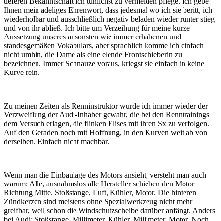
tieferen Bekanntschaft ich tunlichst zu vermeiden pflege. Ich gebe
Ihnen mein adeliges Ehrenwort, dass jedesmal wo ich sie beritt, ich
wiederholbar und ausschließlich negativ beladen wieder runter stieg
und von ihr abließ. Ich bitte um Verzeihung für meine kurze
Aussetzung unseres ansonsten wie immer erhabenen und
standesgemäßen Vokabulars, aber sprachlich komme ich einfach
nicht umhin, die Dame als eine elende Frontschieberin zu
bezeichnen. Immer Schnauze voraus, kriegst sie einfach in keine
Kurve rein.
Zu meinen Zeiten als Renninstruktor wurde ich immer wieder der
Verzweiflung der Audi-Inhaber gewahr, die bei den Renntrainings
dem Versuch erlagen, die flinken Elises mit ihren Sx zu verfolgen.
Auf den Geraden noch mit Hoffnung, in den Kurven weit ab von
derselben. Einfach nicht machbar.
Wenn man die Einbaulage des Motors ansieht, versteht man auch
warum: Alle, ausnahmslos alle Hersteller schieben den Motor
Richtung Mitte. Stoßstange, Luft, Kühler, Motor. Die hinteren
Zündkerzen sind meistens ohne Spezialwerkzeug nicht mehr
greifbar, weil schon die Windschutzscheibe darüber anfängt. Anders
bei Audi: Stoßstange, Millimeter, Kühler, Millimeter, Motor. Noch