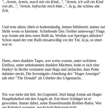
"...Armin, Armin, mach mir ein Kind...", "Armin, ich will ein Kind
von dir...", "Armin, befruchte mich bitte..."
. Ja ja, die schöne alte
Zeit.
Und trotz allem, blieb er bodenständig. Immer hilfsbereit, immer zur
Stelle wenn es klemmte. Schiebende Duc-Treiber unterwegs? Flugs
war Armin mit dem roten Bulli da. Wollste wat Sperriges abholen?
Schon stand der rote Bulli einsatzwillig vor der Tür. Ja ja, so einer
war er.
Dann, eines dunklen Tages, wer weiss warum, unter welchem
Einfluss, unter unbekannten dunklen Mächten, holte er sich eine
Harley! In Berlin vermutete man flugs und zielsicher, dass Putin
dahinter steckt. Die Investigativ-Abteilung des "Hager Anzeiger"
sah eher "The Donald" als Urheber des Ungemachs.
Nix war mehr mit lieb. Im Gegenteil. Jetzt hängt Armin am Hager
Hauptbahnhof mit den Angels ab. Ein böser Schläger ist er
geworden. Immer dabei, seine Busenfreundin Bobber-Babsi. Wer
am Bahnhof aussteigt, macht bald Bekanntschaft: