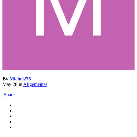
By
Michel275
May 28
in
Allgemeines
Share