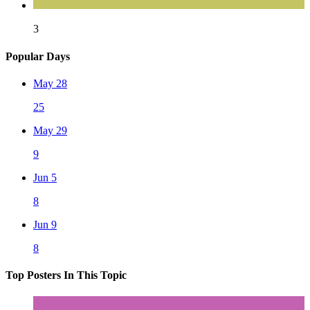
3
Popular Days
May 28
25
May 29
9
Jun 5
8
Jun 9
8
Top Posters In This Topic