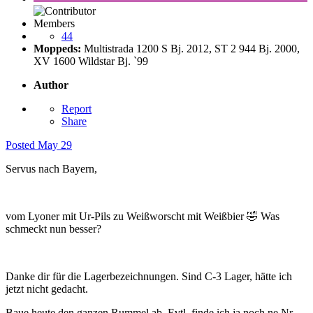
Members
44
Moppeds:
Multistrada 1200 S Bj. 2012, ST 2 944 Bj. 2000,
XV 1600 Wildstar Bj. `99
Author
Report
Share
Posted
May 29
Servus nach Bayern,
vom Lyoner mit Ur-Pils zu Weißworscht mit Weißbier
🤣
Was
schmeckt nun besser?
Danke dir für die Lagerbezeichnungen. Sind C-3 Lager, hätte ich
jetzt nicht gedacht.
Baue heute den ganzen Rummel ab. Evtl. finde ich ja noch ne Nr.