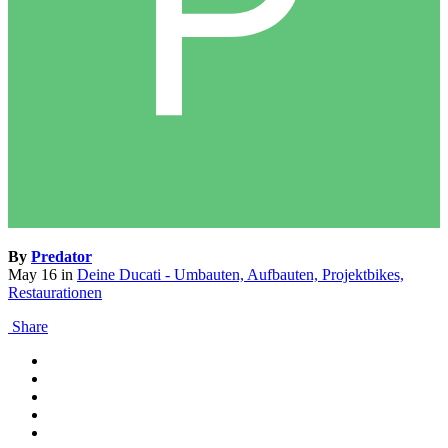
By
Predator
May 16
in
Deine Ducati - Umbauten, Aufbauten, Projektbikes,
Restaurationen
Share