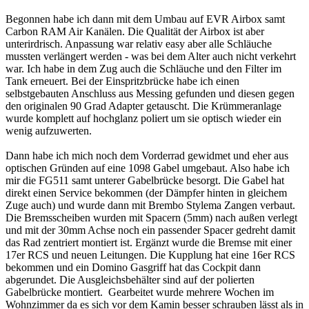
Begonnen habe ich dann mit dem Umbau auf EVR Airbox samt
Carbon RAM Air Kanälen. Die Qualität der Airbox ist aber
unterirdrisch. Anpassung war relativ easy aber alle Schläuche
mussten verlängert werden - was bei dem Alter auch nicht verkehrt
war. Ich habe in dem Zug auch die Schläuche und den Filter im
Tank erneuert. Bei der Einspritzbrücke habe ich einen
selbstgebauten Anschluss aus Messing gefunden und diesen gegen
den originalen 90 Grad Adapter getauscht. Die Krümmeranlage
wurde komplett auf hochglanz poliert um sie optisch wieder ein
wenig aufzuwerten.
Dann habe ich mich noch dem Vorderrad gewidmet und eher aus
optischen Gründen auf eine 1098 Gabel umgebaut. Also habe ich
mir die FG511 samt unterer Gabelbrücke besorgt. Die Gabel hat
direkt einen Service bekommen (der Dämpfer hinten in gleichem
Zuge auch) und wurde dann mit Brembo Stylema Zangen verbaut.
Die Bremsscheiben wurden mit Spacern (5mm) nach außen verlegt
und mit der 30mm Achse noch ein passender Spacer gedreht damit
das Rad zentriert montiert ist. Ergänzt wurde die Bremse mit einer
17er RCS und neuen Leitungen. Die Kupplung hat eine 16er RCS
bekommen und ein Domino Gasgriff hat das Cockpit dann
abgerundet. Die Ausgleichsbehälter sind auf der polierten
Gabelbrücke montiert. Gearbeitet wurde mehrere Wochen im
Wohnzimmer da es sich vor dem Kamin besser schrauben lässt als in