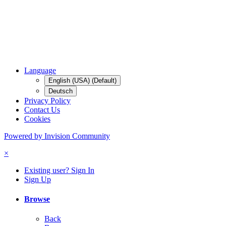
Language
English (USA) (Default)
Deutsch
Privacy Policy
Contact Us
Cookies
Powered by Invision Community
×
Existing user? Sign In
Sign Up
Browse
Back