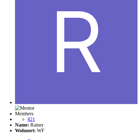
Members
821
Name:
Rainer
Wohnort:
WF