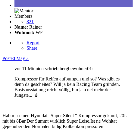
Members
821
Name:
Rainer
Wohnort:
WF
Report
Share
Posted
May 3
vor 11 Minuten schrieb bergbewohner01:
Kompressor für Reifen aufpumpen und so? Was gibt es
denn da gescheites? Will ja kein Racing-Team gründen,
Basisausstattung reicht völlig, bin ja a net mehr der
Jüngste...
👴
Hab mir einen Hyundai "Super Silent " Kompressor gekauft, 20L
mit bis 8Bar.Der Summt wirklich Super Leise.Ist ne Wohltat
gegenüber den Normalen billig Kolbenkompressoren