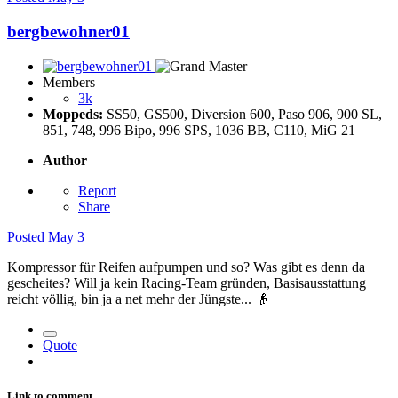
bergbewohner01
Members
3k
Moppeds:
SS50, GS500, Diversion 600, Paso 906, 900 SL,
851, 748, 996 Bipo, 996 SPS, 1036 BB, C110, MiG 21
Author
Report
Share
Posted
May 3
Kompressor für Reifen aufpumpen und so? Was gibt es denn da
gescheites? Will ja kein Racing-Team gründen, Basisausstattung
reicht völlig, bin ja a net mehr der Jüngste...
👴
Quote
Link to comment