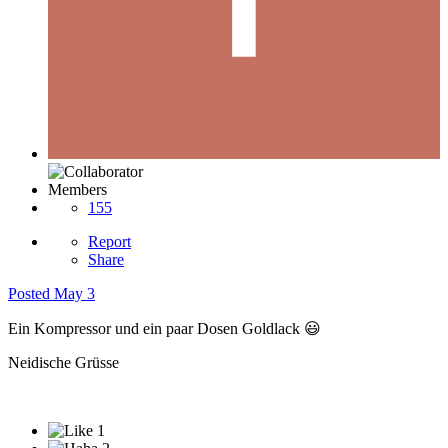
Members
155
Report
Share
Posted
May 3
Ein Kompressor und ein paar Dosen Goldlack
😃
Neidische Grüsse
1