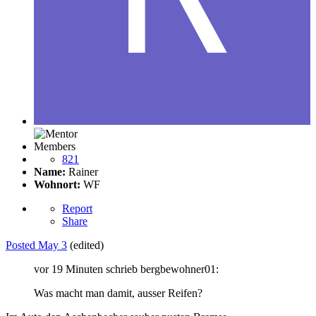
Members
821
Name:
Rainer
Wohnort:
WF
Report
Share
Posted
May 3
(edited)
vor 19 Minuten schrieb bergbewohner01:
Was macht man damit, ausser Reifen?