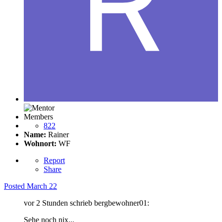
Members
822
Name:
Rainer
Wohnort:
WF
Report
Share
Posted
March 22
vor 2 Stunden schrieb bergbewohner01:
Sehe noch nix...