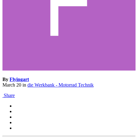
By
Flyingart
March 20
in
die Werkbank - Motorrad Technik
Share