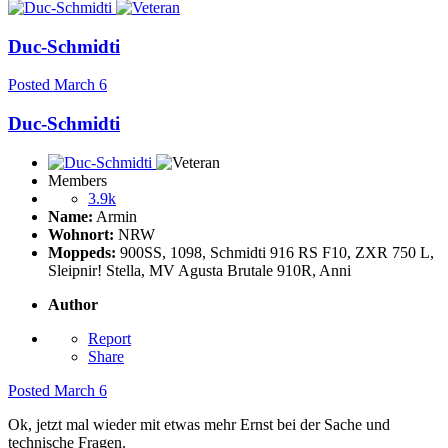
Duc-Schmidti
Posted
March 6
Duc-Schmidti
Members
3.9k
Name:
Armin
Wohnort:
NRW
Moppeds:
900SS, 1098, Schmidti 916 RS F10, ZXR 750 L,
Sleipnir! Stella, MV Agusta Brutale 910R, Anni
Author
Report
Share
Posted
March 6
Ok, jetzt mal wieder mit etwas mehr Ernst bei der Sache und
technische Fragen.