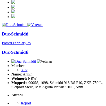
Duc-Schmidti
Posted
February 25
Duc-Schmidti
Members
3.9k
Name:
Armin
Wohnort:
NRW
Moppeds:
900SS, 1098, Schmidti 916 RS F10, ZXR 750 L,
Sleipnir! Stella, MV Agusta Brutale 910R, Anni
Author
Report