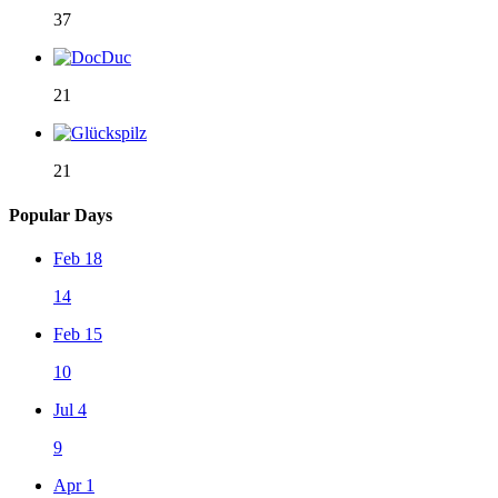
37
21
21
Popular Days
Feb 18
14
Feb 15
10
Jul 4
9
Apr 1