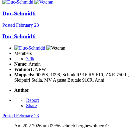
Duc-Schmidti
Posted
February 23
Duc-Schmidti
Members
3.9k
Name:
Armin
Wohnort:
NRW
Moppeds:
900SS, 1098, Schmidti 916 RS F10, ZXR 750 L,
Sleipnir! Stella, MV Agusta Brutale 910R, Anni
Author
Report
Share
Posted
February 23
Am 20.2.2026 um 09:56 schrieb bergbewohner01: