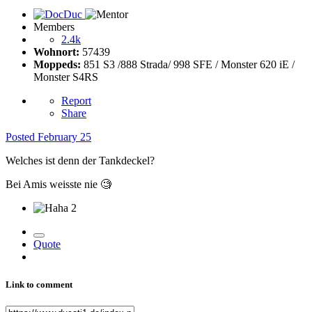
Members
2.4k
Wohnort:
57439
Moppeds:
851 S3 /888 Strada/ 998 SFE / Monster 620 iE /
Monster S4RS
Report
Share
Posted
February 25
Welches ist denn der Tankdeckel?
Bei Amis weisste nie
🧐
2
Quote
Link to comment