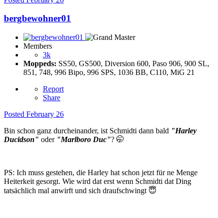
bergbewohner01
Members
3k
Moppeds:
SS50, GS500, Diversion 600, Paso 906, 900 SL,
851, 748, 996 Bipo, 996 SPS, 1036 BB, C110, MiG 21
Report
Share
Posted
February 26
Bin schon ganz durcheinander, ist Schmidti dann bald
"Harley
Ducidson"
oder
"Marlboro Duc"
?
🤭
PS: Ich muss gestehen, die Harley hat schon jetzt für ne Menge
Heiterkeit gesorgt. Wie wird dat erst wenn Schmidti dat Ding
tatsächlich mal anwirft und sich draufschwingt
😇