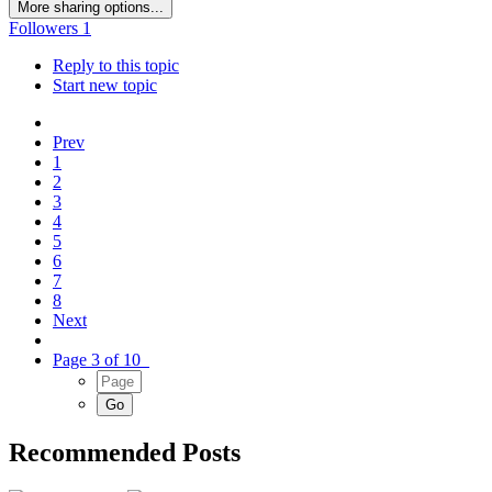
More sharing options...
Followers
1
Reply to this topic
Start new topic
Prev
1
2
3
4
5
6
7
8
Next
Page 3 of 10
Recommended Posts