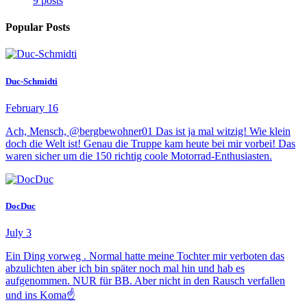
9 posts
Popular Posts
Duc-Schmidti
February 16
Ach, Mensch, @bergbewohner01 Das ist ja mal witzig! Wie klein
doch die Welt ist! Genau die Truppe kam heute bei mir vorbei! Das
waren sicher um die 150 richtig coole Motorrad-Enthusiasten.
DocDuc
July 3
Ein Ding vorweg . Normal hatte meine Tochter mir verboten das
abzulichten aber ich bin später noch mal hin und hab es
aufgenommen. NUR für BB. Aber nicht in den Rausch verfallen
und ins Koma☝️