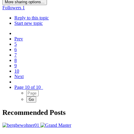
More sharing options...
Followers
1
Reply to this topic
Start new topic
Prev
5
6
7
8
9
10
Next
Page 10 of 10
Recommended Posts