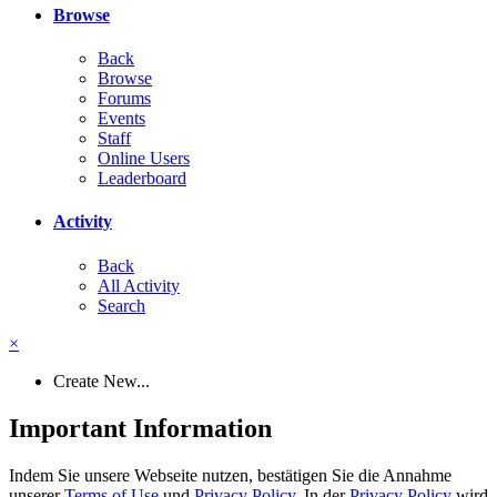
Browse
Back
Browse
Forums
Events
Staff
Online Users
Leaderboard
Activity
Back
All Activity
Search
×
Create New...
Important Information
Indem Sie unsere Webseite nutzen, bestätigen Sie die Annahme
unserer
Terms of Use
und
Privacy Policy
. In der
Privacy Policy
wird