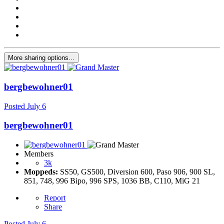
More sharing options...
bergbewohner01
Posted
July 6
bergbewohner01
Members
3k
Moppeds:
SS50, GS500, Diversion 600, Paso 906, 900 SL,
851, 748, 996 Bipo, 996 SPS, 1036 BB, C110, MiG 21
Report
Share
Posted
July 6