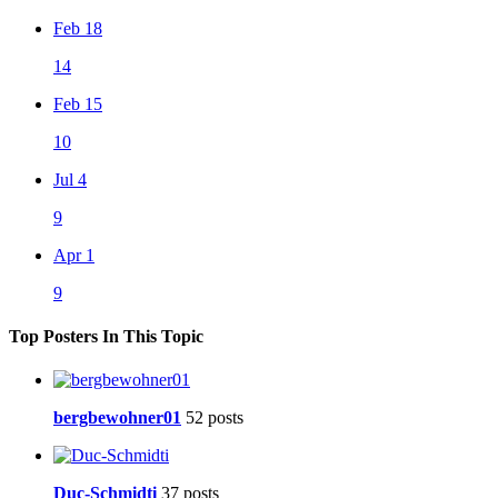
Feb 18
14
Feb 15
10
Jul 4
9
Apr 1
9
Top Posters In This Topic
bergbewohner01
52 posts
Duc-Schmidti
37 posts