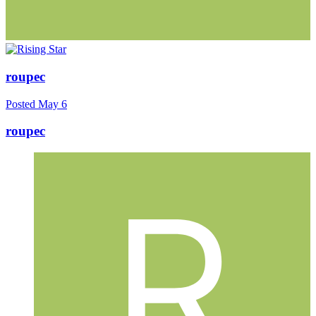
roupec
Posted
May 6
roupec