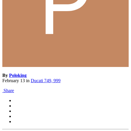
By
Poloking
February 13
in
Ducati 749, 999
Share