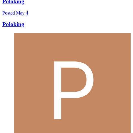
Poloking
Posted
May 4
Poloking