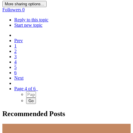
More sharing options...
Followers
0
Reply to this topic
Start new topic
Prev
1
2
3
4
5
6
Next
Page 4 of 6
Recommended Posts