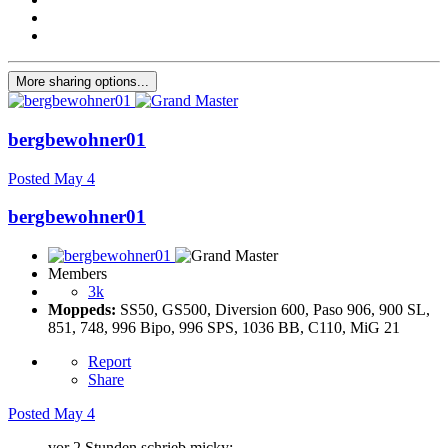
More sharing options...
bergbewohner01
Posted
May 4
bergbewohner01
Members
3k
Moppeds:
SS50, GS500, Diversion 600, Paso 906, 900 SL,
851, 748, 996 Bipo, 996 SPS, 1036 BB, C110, MiG 21
Report
Share
Posted
May 4
vor 2 Stunden schrieb micky: