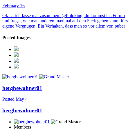
February 16
Ok … ich fasse mal zusammen: @Poloking, du kommst ins Forum
und fragst, wie man anderen maximal auf den Sack gehen kann, fürs
eigene Vergnügen. Ein Verhalten, dass man so vor allem von puber
Posted Images
bergbewohner01
Posted
May 4
bergbewohner01
Members