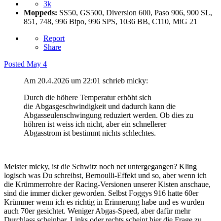
3k
Moppeds:
SS50, GS500, Diversion 600, Paso 906, 900 SL,
851, 748, 996 Bipo, 996 SPS, 1036 BB, C110, MiG 21
Report
Share
Posted
May 4
Am 20.4.2026 um 22:01 schrieb micky:
Durch die höhere Temperatur erhöht sich
die Abgasgeschwindigkeit und dadurch kann die
Abgasseulenschwingung reduziert werden. Ob dies zu
höhren ist weiss ich nicht, aber ein schnellerer
Abgasstrom ist bestimmt nichts schlechtes.
Meister micky, ist die Schwitz noch net untergegangen? Kling
logisch was Du schreibst, Bernoulli-Effekt und so, aber wenn ich
die Krümmerrohre der Racing-Versionen unserer Kisten anschaue,
sind die immer dicker geworden. Selbst Foggys 916 hatte 60er
Krümmer wenn ich es richtig in Erinnerung habe und es wurden
auch 70er gesichtet. Weniger Abgas-Speed, aber dafür mehr
Durchlass scheinbar. Links oder rechts scheint hier die Frage zu