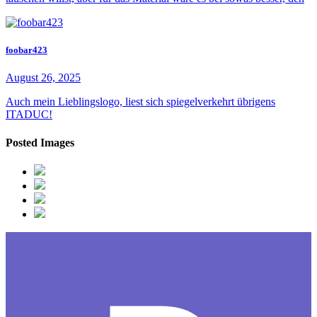
foobar423
August 26, 2025
Auch mein Lieblingslogo, liest sich spiegelverkehrt übrigens
ITADUC!
Posted Images