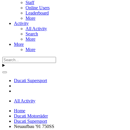
Staff
Online Users
Leaderboard
More
Activity
All Activity
Search
More
More
More
Ducati Supersport
All Activity
Home
Ducati Motorräder
Ducati Supersport
Neuaufbau '91 750SS