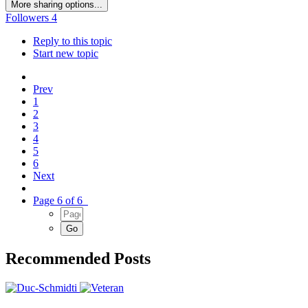
More sharing options...
Followers
4
Reply to this topic
Start new topic
Prev
1
2
3
4
5
6
Next
Page 6 of 6
Recommended Posts