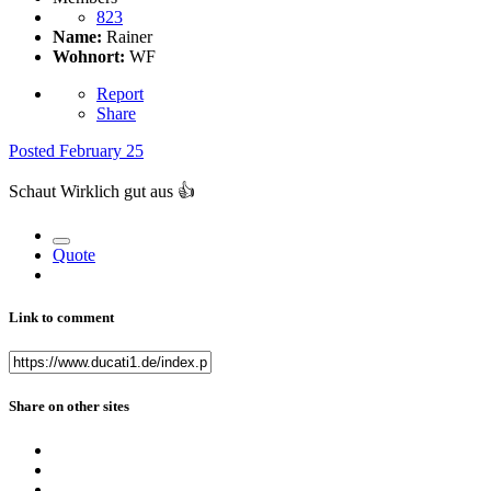
823
Name:
Rainer
Wohnort:
WF
Report
Share
Posted
February 25
Schaut Wirklich gut aus
👍
Quote
Link to comment
Share on other sites