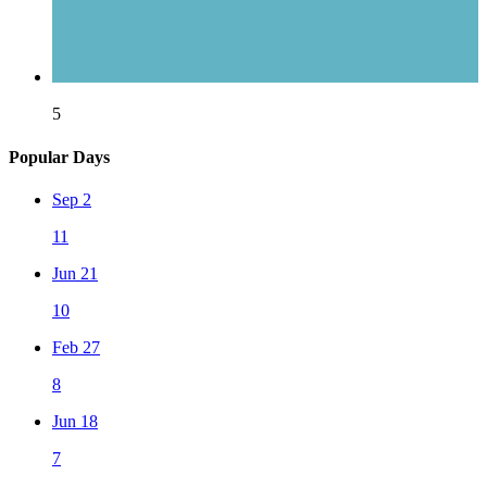
5
Popular Days
Sep 2
11
Jun 21
10
Feb 27
8
Jun 18
7