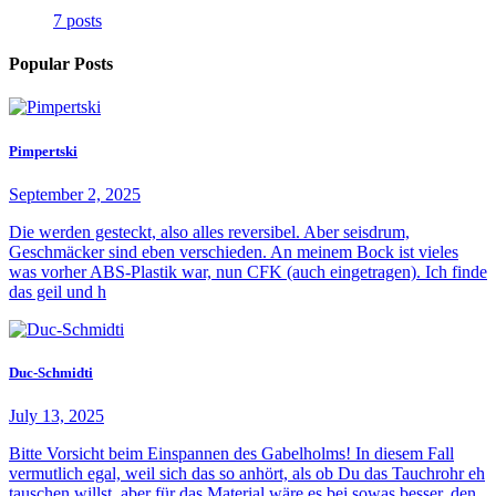
7 posts
Popular Posts
Pimpertski
September 2, 2025
Die werden gesteckt, also alles reversibel. Aber seisdrum,
Geschmäcker sind eben verschieden. An meinem Bock ist vieles
was vorher ABS-Plastik war, nun CFK (auch eingetragen). Ich finde
das geil und h
Duc-Schmidti
July 13, 2025
Bitte Vorsicht beim Einspannen des Gabelholms! In diesem Fall
vermutlich egal, weil sich das so anhört, als ob Du das Tauchrohr eh
tauschen willst, aber für das Material wäre es bei sowas besser, den