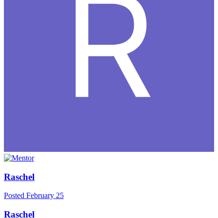
Raschel
Posted
February 25
Raschel