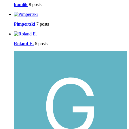
humlik
8 posts
Pimpertski
7 posts
Roland E.
6 posts