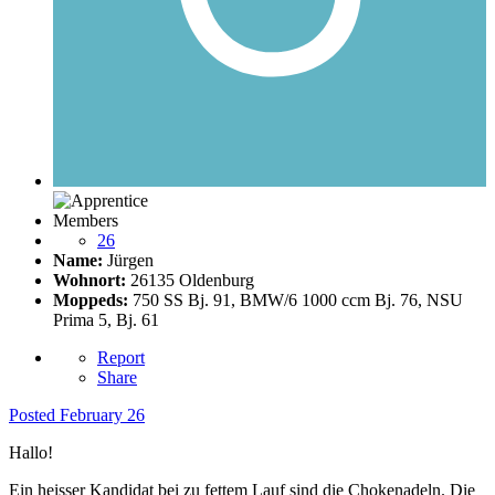
Members
26
Name:
Jürgen
Wohnort:
26135 Oldenburg
Moppeds:
750 SS Bj. 91, BMW/6 1000 ccm Bj. 76, NSU
Prima 5, Bj. 61
Report
Share
Posted
February 26
Hallo!
Ein heisser Kandidat bei zu fettem Lauf sind die Chokenadeln. Die