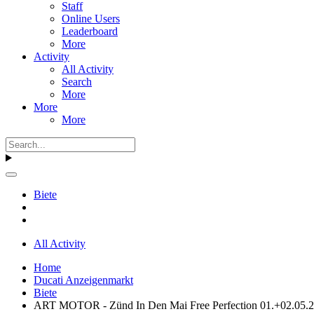
Staff
Online Users
Leaderboard
More
Activity
All Activity
Search
More
More
More
Biete
All Activity
Home
Ducati Anzeigenmarkt
Biete
ART MOTOR - Zünd In Den Mai Free Perfection 01.+02.05.202