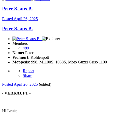
Peter S. aus B.
Posted
April 26, 2025
Peter S. aus B.
Members
489
Name:
Peter
Wohnort:
Kohlenpott
Moppeds:
998, M1100S, 1038S, Moto Guzzi Griso 1100
Report
Share
Posted
April 26, 2025
(edited)
- VERKAUFT -
Hi Leute,