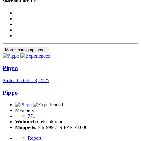
Share on other sites
More sharing options...
Pippo
Posted
October 3, 2025
Pippo
Members
771
Wohnort:
Gelsenkirchen
Moppeds:
S4r 999 749 FZR Z1000
Report