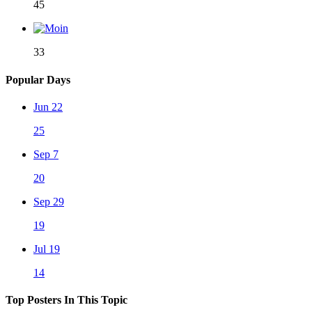
45
33
Popular Days
Jun 22
25
Sep 7
20
Sep 29
19
Jul 19
14
Top Posters In This Topic