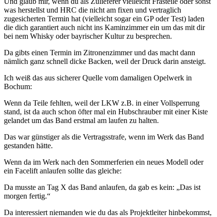
Und glaub mir, wenn du als Zulieferer vielleicht Frästeile oder sonst
was herstellst und HRC die nicht am fixen und vertraglich
zugesicherten Termin hat (vielleicht sogar ein GP oder Test) laden
die dich garantiert auch nicht ins Kaminzimmer ein um das mit dir
bei nem Whisky oder bayrischer Kultur zu besprechen.
Da gibts einen Termin im Zitronenzimmer und das macht dann
nämlich ganz schnell dicke Backen, weil der Druck darin ansteigt.
Ich weiß das aus sicherer Quelle vom damaligen Opelwerk in
Bochum:
Wenn da Teile fehlten, weil der LKW z.B. in einer Vollsperrung
stand, ist da auch schon öfter mal ein Hubschrauber mit einer Kiste
gelandet um das Band erstmal am laufen zu halten.
Das war günstiger als die Vertragsstrafe, wenn im Werk das Band
gestanden hätte.
Wenn da im Werk nach den Sommerferien ein neues Modell oder
ein Facelift anlaufen sollte das gleiche:
Da musste an Tag X das Band anlaufen, da gab es kein: „Das ist
morgen fertig.“
Da interessiert niemanden wie du das als Projektleiter hinbekommst,