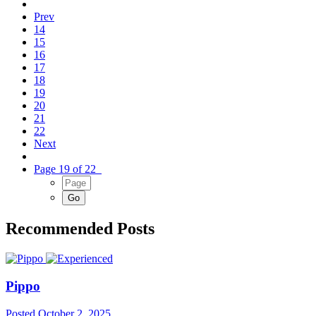
Prev
14
15
16
17
18
19
20
21
22
Next
Page 19 of 22
Recommended Posts
Pippo
Posted
October 2, 2025