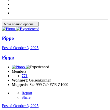
More sharing options...
Pippo
Posted
October 3, 2025
Pippo
Members
771
Wohnort:
Gelsenkirchen
Moppeds:
S4r 999 749 FZR Z1000
Report
Share
Posted
October 3, 2025