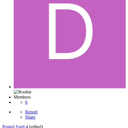
Members
6
Report
Share
Posted
April 4
(edited)