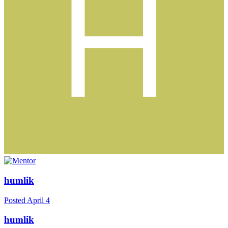
humlik
Posted
April 4
humlik