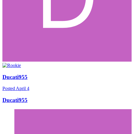
Ducati955
Posted
April 4
Ducati955