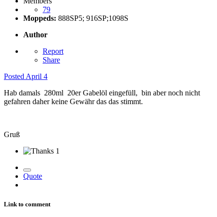
Members
79
Moppeds:
888SP5; 916SP;1098S
Author
Report
Share
Posted
April 4
Hab damals 280ml 20er Gabelöl eingefüll, bin aber noch nicht
gefahren daher keine Gewähr das das stimmt.
Gruß
1
Quote
Link to comment