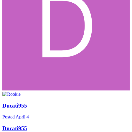
Ducati955
Posted
April 4
Ducati955