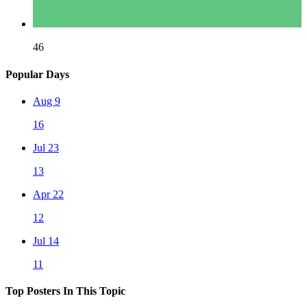
46
Popular Days
Aug 9
16
Jul 23
13
Apr 22
12
Jul 14
11
Top Posters In This Topic