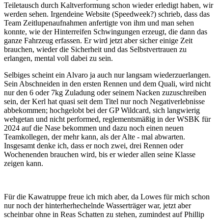
Teiletausch durch Kaltverformung schon wieder erledigt haben, wir
werden sehen. Irgendeine Website (Speedweek?) schrieb, dass das
Team Zeitlupenaufnahmen anfertigte von ihm und man sehen
konnte, wie der Hinterreifen Schwingungen erzeugt, die dann das
ganze Fahrzeug erfassen. Er wird jetzt aber sicher einige Zeit
brauchen, wieder die Sicherheit und das Selbstvertrauen zu
erlangen, mental voll dabei zu sein.
Selbiges scheint ein Alvaro ja auch nur langsam wiederzuerlangen.
Sein Abschneiden in den ersten Rennen und dem Quali, wird nicht
nur den 6 oder 7kg Zuladung oder seinem Nacken zuzuschreiben
sein, der Kerl hat quasi seit dem Titel nur noch Negativerlebnisse
abbekommen; hochgelobt bei der GP Wildcard, sich langwierig
wehgetan und nicht performed, reglementsmäßig in der WSBK für
2024 auf die Nase bekommen und dazu noch einen neuen
Teamkollegen, der mehr kann, als der Alte - mal abwarten.
Insgesamt denke ich, dass er noch zwei, drei Rennen oder
Wochenenden brauchen wird, bis er wieder allen seine Klasse
zeigen kann.
Für die Kawatruppe freue ich mich aber, da Lowes für mich schon
nur noch der hinterherhechelnde Wasserträger war, jetzt aber
scheinbar ohne in Reas Schatten zu stehen, zumindest auf Phillip