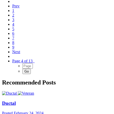
Prev
1
2
3
4
5
6
7
8
9
Next
Page 4 of 13
Recommended Posts
Ductal
Posted
February 24, 2024