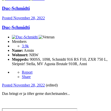
Duc-Schmidti
Posted
November 28, 2022
Duc-Schmidti
Members
3.9k
Name:
Armin
Wohnort:
NRW
Moppeds:
900SS, 1098, Schmidti 916 RS F10, ZXR 750 L,
Sleipnir! Stella, MV Agusta Brutale 910R, Anni
Report
Share
Posted
November 28, 2022
(edited)
Das bringt er ja öfter gerne durcheinander...