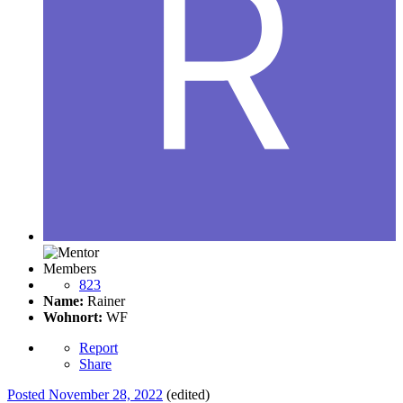
Members
823
Name:
Rainer
Wohnort:
WF
Report
Share
Posted
November 28, 2022
(edited)