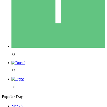
88
57
50
Popular Days
Mar 26