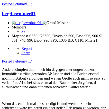
Posted
February 17
bergbewohner01
Members
3k
Moppeds:
SS50, GS500, Diversion 600, Paso 906, 900 SL,
851, 748, 996 Bipo, 996 SPS, 1036 BB, C110, MiG 21
Report
Share
Posted
February 17
Andere kämpfen darum, ich bin dagegen eher ungewollt zur
Immobiliensardine geworden
😬
Leider sind alle Buden erstmal
noch mit Arbeit verbunden und wegen Größe auch nicht so easy zu
verkaufen. Also heisst es erstmal den Bauarbeiter-Jo geben, dann
aufhübschen und dann auf einen solventen Käufer warten.
Wenn das endlich mal alles erledigt ist und wenn nix mehr
schiefgeht, wäre ich bereit ein alter geiler Griesgram zu werden, der