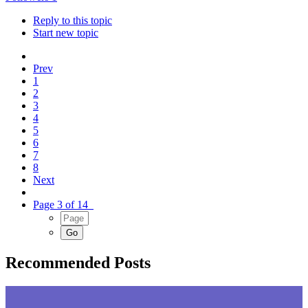
Reply to this topic
Start new topic
Prev
1
2
3
4
5
6
7
8
Next
Page 3 of 14
Recommended Posts