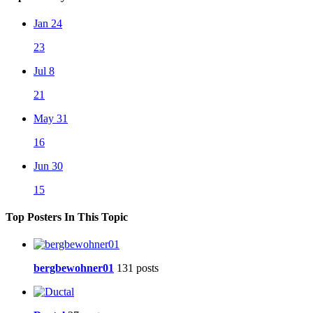
Jan 24
23
Jul 8
21
May 31
16
Jun 30
15
Top Posters In This Topic
bergbewohner01
131 posts