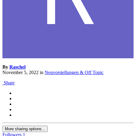
By
Raschel
November 5, 2022
in
Neuvorstellungen & Off Topic
Share
More sharing options...
Followers
1