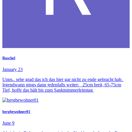
Raschel
January 23
Upps.. sehe grad das ich das hier gar nicht zu ende gebracht hab.
Irgendwann gings dann jedenfalls weiter: 25cm breit, 65-75cm
Tief, hoffe das hält bis zum Sanktnimmerleinstag
bergbewohner01
June 9