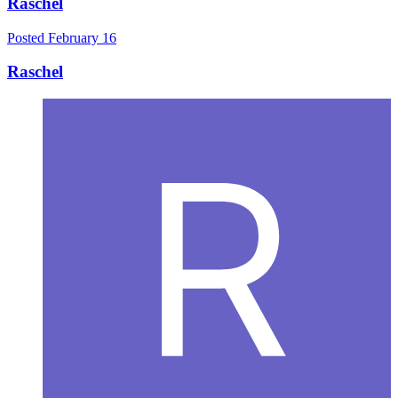
Raschel
Posted
February 16
Raschel