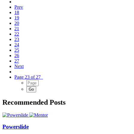
Prev
18
19
20
21
22
23
24
25
26
27
Next
Page 23 of 27
Recommended Posts
Powerslide