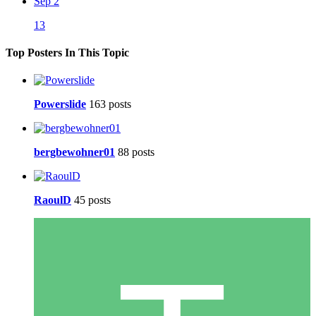
Sep 2
13
Top Posters In This Topic
Powerslide
163 posts
bergbewohner01
88 posts
RaoulD
45 posts