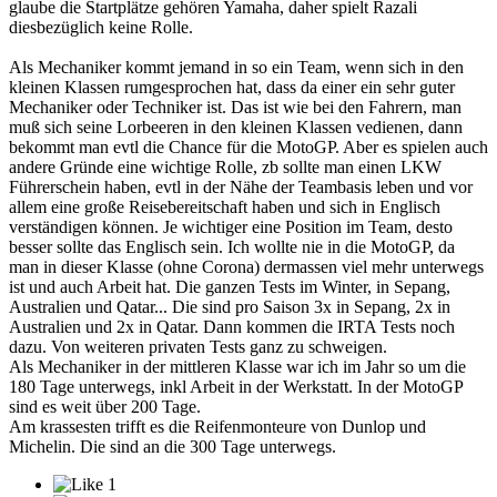
glaube die Startplätze gehören Yamaha, daher spielt Razali
diesbezüglich keine Rolle.
Als Mechaniker kommt jemand in so ein Team, wenn sich in den
kleinen Klassen rumgesprochen hat, dass da einer ein sehr guter
Mechaniker oder Techniker ist. Das ist wie bei den Fahrern, man
muß sich seine Lorbeeren in den kleinen Klassen vedienen, dann
bekommt man evtl die Chance für die MotoGP. Aber es spielen auch
andere Gründe eine wichtige Rolle, zb sollte man einen LKW
Führerschein haben, evtl in der Nähe der Teambasis leben und vor
allem eine große Reisebereitschaft haben und sich in Englisch
verständigen können. Je wichtiger eine Position im Team, desto
besser sollte das Englisch sein. Ich wollte nie in die MotoGP, da
man in dieser Klasse (ohne Corona) dermassen viel mehr unterwegs
ist und auch Arbeit hat. Die ganzen Tests im Winter, in Sepang,
Australien und Qatar... Die sind pro Saison 3x in Sepang, 2x in
Australien und 2x in Qatar. Dann kommen die IRTA Tests noch
dazu. Von weiteren privaten Tests ganz zu schweigen.
Als Mechaniker in der mittleren Klasse war ich im Jahr so um die
180 Tage unterwegs, inkl Arbeit in der Werkstatt. In der MotoGP
sind es weit über 200 Tage.
Am krassesten trifft es die Reifenmonteure von Dunlop und
Michelin. Die sind an die 300 Tage unterwegs.
1