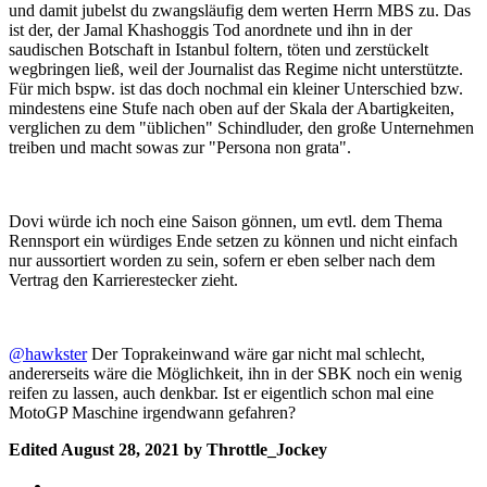
und damit jubelst du zwangsläufig dem werten Herrn MBS zu. Das
ist der, der
Jamal Khashoggis Tod anordnete und ihn in der
saudischen Botschaft in Istanbul foltern, töten und zerstückelt
wegbringen ließ, weil der Journalist das Regime nicht unterstützte.
Für mich bspw. ist das doch nochmal ein kleiner Unterschied bzw.
mindestens eine Stufe nach oben auf der Skala der Abartigkeiten,
verglichen zu dem "üblichen" Schindluder, den große Unternehmen
treiben und macht sowas zur "Persona non grata".
Dovi würde ich noch eine Saison gönnen, um evtl. dem Thema
Rennsport ein würdiges Ende setzen zu können und nicht einfach
nur aussortiert worden zu sein, sofern er eben selber nach dem
Vertrag den Karrierestecker zieht.
@hawkster
Der Toprakeinwand wäre gar nicht mal schlecht,
andererseits wäre die Möglichkeit, ihn in der SBK noch ein wenig
reifen zu lassen, auch denkbar. Ist er eigentlich schon mal eine
MotoGP Maschine irgendwann gefahren?
Edited
August 28, 2021
by Throttle_Jockey