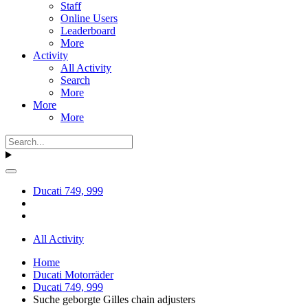
Staff
Online Users
Leaderboard
More
Activity
All Activity
Search
More
More
More
Ducati 749, 999
All Activity
Home
Ducati Motorräder
Ducati 749, 999
Suche geborgte Gilles chain adjusters