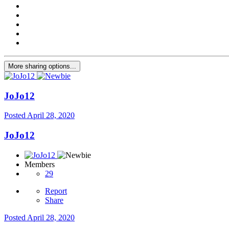
More sharing options...
JoJo12
Posted
April 28, 2020
JoJo12
Members
29
Report
Share
Posted
April 28, 2020