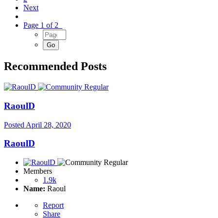
Next
Page 1 of 2
Recommended Posts
RaoulD
Posted
April 28, 2020
RaoulD
Members
1.9k
Name:
Raoul
Report
Share