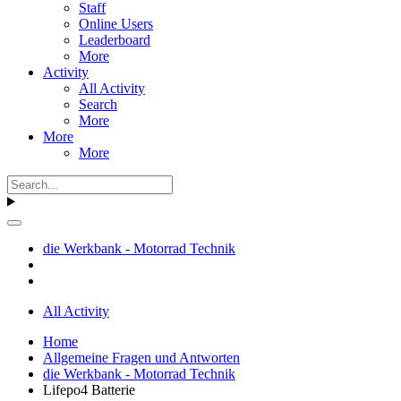
Staff
Online Users
Leaderboard
More
Activity
All Activity
Search
More
More
More
die Werkbank - Motorrad Technik
All Activity
Home
Allgemeine Fragen und Antworten
die Werkbank - Motorrad Technik
Lifepo4 Batterie