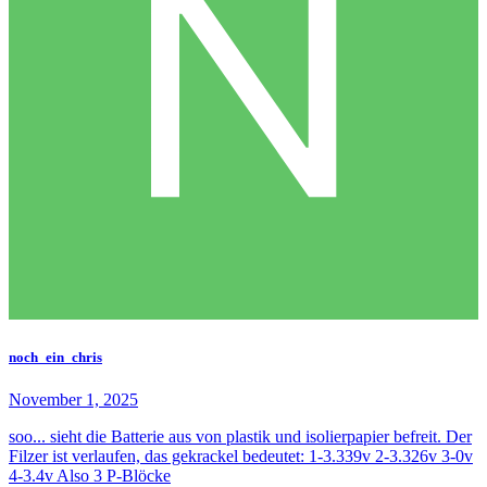
noch_ein_chris
November 1, 2025
soo... sieht die Batterie aus von plastik und isolierpapier befreit. Der
Filzer ist verlaufen, das gekrackel bedeutet: 1-3.339v 2-3.326v 3-0v
4-3.4v Also 3 P-Blöcke