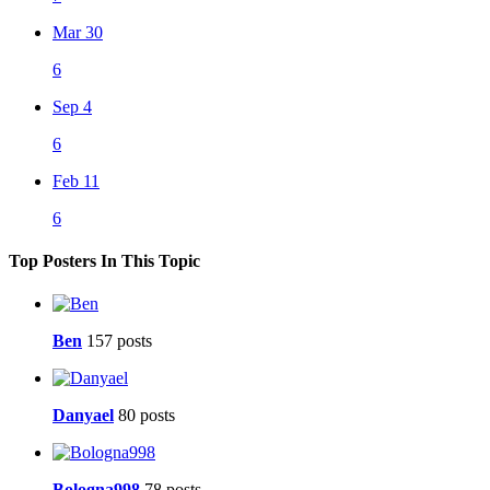
Mar 30
6
Sep 4
6
Feb 11
6
Top Posters In This Topic
Ben
157 posts
Danyael
80 posts
Bologna998
78 posts