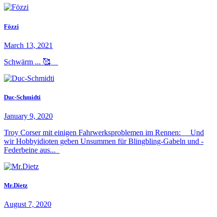
Fözzi
March 13, 2021
Schwärm ... 🥰
Duc-Schmidti
January 9, 2020
Troy Corser mit einigen Fahrwerksproblemen im Rennen: Und
wir Hobbyidioten geben Unsummen für Blingbling-Gabeln und -
Federbeine aus...
Mr.Dietz
August 7, 2020