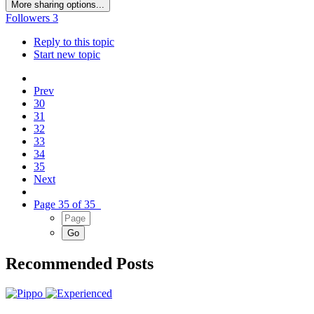
More sharing options...
Followers
3
Reply to this topic
Start new topic
Prev
30
31
32
33
34
35
Next
Page 35 of 35
Recommended Posts