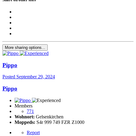
More sharing options...
Pippo
Posted
September 29, 2024
Pippo
Members
771
Wohnort:
Gelsenkirchen
Moppeds:
S4r 999 749 FZR Z1000
Report