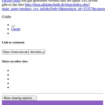
Factory.html
soll gut gearbeitet werden und bei alpha TECHNIK
gibt es das hier
http://shop.alphatechnik.de/shop/index.php?
main_page=product_cvs_info&cPath=0&products_id=35357&categ
Grüße
Quote
Link to comment
Share on other sites
More sharing options...