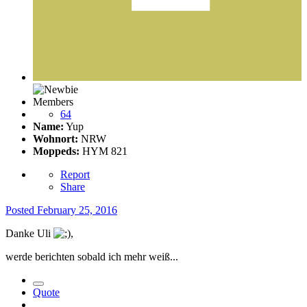
Members
64
Name:
Yup
Wohnort:
NRW
Moppeds:
HYM 821
Report
Share
Posted
February 25, 2016
Danke Uli
,
werde berichten sobald ich mehr weiß...
Quote