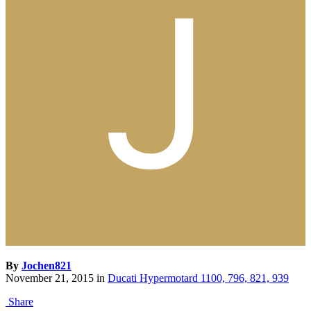
By
Jochen821
November 21, 2015
in
Ducati Hypermotard 1100, 796, 821, 939
Share