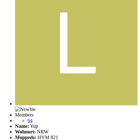
Members
64
Name:
Yup
Wohnort:
NRW
Moppeds:
HYM 821