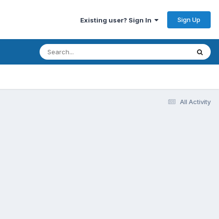
Sign Up
Existing user? Sign In
All Activity