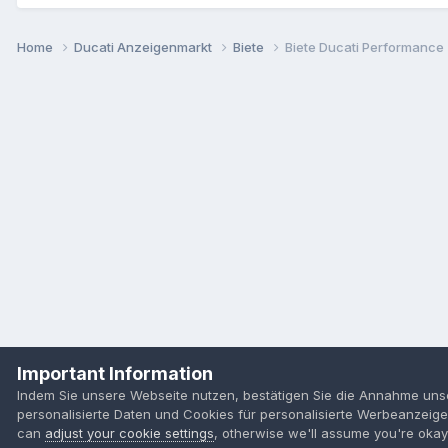
Home
Ducati Anzeigenmarkt
Biete
Biete Ducati Performanc
Important Information
Indem Sie unsere Webseite nutzen, bestätigen Sie die Annahme un
personalisierte Daten und Cookies für personalisierte Werbeanzei
can
adjust your cookie settings
, otherwise we'll assume you're okay