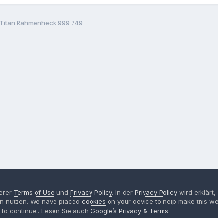
e Titan Rahmenheck 999 749
serer
Terms of Use
und
Privacy Policy
. In der
Privacy Policy
wird erklärt,
Language
Privacy Policy
Contact Us
Cookies
gen nutzen. We have placed
cookies
on your device to help make this web
Powered by Invision Community
 to continue.. Lesen Sie auch
Google’s Privacy & Terms
.