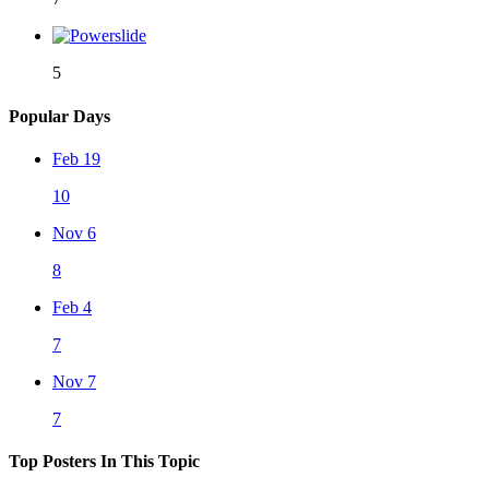
5
Popular Days
Feb 19
10
Nov 6
8
Feb 4
7
Nov 7
7
Top Posters In This Topic