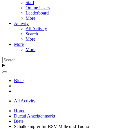
Staff
Online Users
Leaderboard
More
Activity
All Activity
Search
More
More
More
Biete
All Activity
Home
Ducati Anzeigenmarkt
Biete
Schalldämpfer für RSV Mille und Tuono