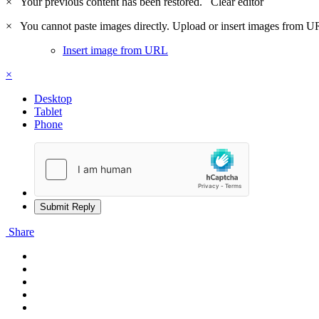
×
Your previous content has been restored.
Clear editor
×
You cannot paste images directly. Upload or insert images from U
Insert image from URL
×
Desktop
Tablet
Phone
Submit Reply
Share