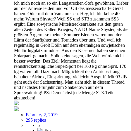
ich mich noch an so ein Langstrecken-Sofa gewöhnen. Lieber
auf der Anreise leiden und vor Ort das messerscharfe Gerät
haben. Oder mit dem Van anreisen. Hey, ich bin keine 40
mehr. Warum Shyster? Weil SS und ST3 zusammen SS3
ergibt. Eine sowjetische Mittelstreckenrakete aus den guten
alten Zeiten des Kalten Krieges, NATO-Name Shyster, als die
größten Ärgernisse meiner Sommer Bienen waren und der
Lärm der Starfighter und Tornados über uns. Und weil ich
regelmäßig in Groß Dölln auf dem ehemaligen sowjetischen
Militärflugplatz rumdüse. Aus den Kasernen haben sie einen
Solarpark gemacht. Solle keine sagen, die Welt würde nicht
besser werden. Das Ziel: Momentan liegt die
rennstreckentaugliche SuperSport bei 160 kg ohne Sprit. 170
kg wären toll. Dazu nach Möglichkeit den Antriebsstrang
behalten: Airbox, Einspritzung, vielleicht Auspuff. Mit 93 dB
geht auch der Sachsenring. Man sieht sich in diesem Thread
und nächstes Frühjahr zum Shakedown auf dem
Spreewaldring! PS: Demnächst jede Menge ST3-Teile
abzugeben!
February 2, 2019
295 replies
5