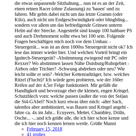
die etwas unpassende Sitzhaltung... nun ist es an der Zeit,
einen reinen Racer (ohne Zulassung) zu 'bauen' und zu
fahren. Mir gehts dabei nicht um das letzte Gramm (oder
Kilo), auch nicht um Endgeschwindigkeit oder blingbling...
sondern vor allem um das befriedigende Grinsen unterm
Helm auf der Strecke. Angestrebt sind knapp 100 haltbare PS
und auch Drehmoment sollte etwa bei 100 sein. Folgende
Fragen beschäftigen mich noch vor dem Umbau: -
Steuergerät... was ist an dem 1000ss Steuergerät nicht ok? Ich
lese das immer wieder hier. Und welchen Vorteil bringt ein
Ignitech-Steuergerät? -Abstimmung zwingend mit PC oder
Rexxer? Wo abstimmen lassen Nähe Duisburg/Ruhrgebiet -
Airbox oder Trichter? -Schwung abdrehen oder neu? Wie
leicht sollte er sein? -Welcher Kettenradträger, bzw. welches
Ritzel (Flucht)? Ich würde gern probieren, wie der 160er
Reifen auf der 4,5er Felge funktioniert. Mir gefällt die
Handligkeit und bevorzuge eher die kleinen, engen Kringel.
Schutzblech vorn: welche passen (außer die von der St4)an
die St4-GAbel? Noch kurz etwas über mich: -alter Sack,
talentlos aber ambitioniert, was Bauen und Kringel angeht -
fahre ca. 4x im Jahr... Ecuyeers, Mettet, Chambley, Dölln,
Osche... -...und ich grüße alle, die ich hier schon kenne und
die ich hier noch kennen lernen werde. Grüße Manni
February 15, 2018
41 replies