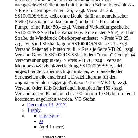
nachgeschweißt) dicht und mit Lighttech Schraubverschluss -
> Preis mit Pumpe+Filter 125,- zzgl. Versand Tank
SS1000DS/SSie, gelb, ohne Beule, dafür an neuralgischer
Stelle (Falz nähe Tankscharnier) undicht -> Preis ohne
Pumpe, ohne Filter 50,- zzgl. Versand Verkleidungsscheibe
SS1000DS/SSie flache Variante (wie die ersten SSie), gut für
Straße, da Winddruck Oberkörper entlastet -> Preis VB 25,-
zzgl. Versand Sitzbank, grau SS1000DS/SSie -> 25,- zzgl.
Versand Seitenteile hinten re+li -> Preis je Seite VB 20,- zzgl.
Versand Geweih SS1000DS/SSie ab dem "neuen" Cockpit (4
Verschraubungspunkte) -> Preis VB 70,- zzgl. Versand
Monoposto-Sitzbankverkleidung SS1000DS/SSie, leicht
angeschraddelt, aber noch gut nutzbar, wird anstelle der
Serienseitenteile angebracht, Ersatzhalterung für den
originalen Schlossträger gibt's dazu -> Preis VB 50,- zzgl.
Versand Oder, falls Bedarf auch komplett für 450,- zzgl.
Versandkosten. Kann auch bis 100 km um 15366 herum recht
kostenarm angeliefert werden. VG Stefan
December 13, 2017
1 reply
supersport
ss
(and 1 more)
Tagged with: