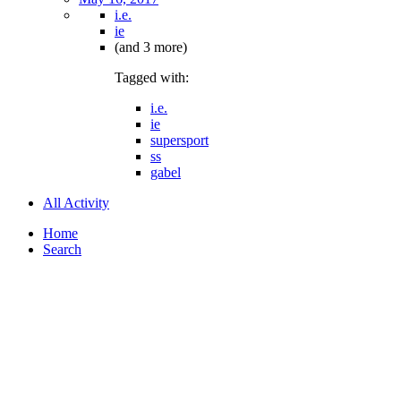
i.e.
ie
(and 3 more)
Tagged with:
i.e.
ie
supersport
ss
gabel
All Activity
Home
Search