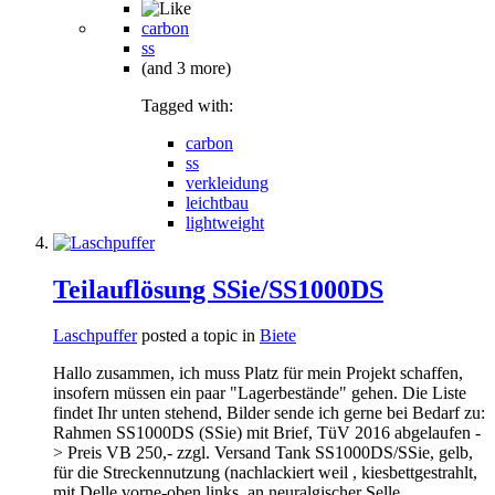
carbon
ss
(and 3 more)
Tagged with:
carbon
ss
verkleidung
leichtbau
lightweight
Teilauflösung SSie/SS1000DS
Laschpuffer
posted a topic in
Biete
Hallo zusammen, ich muss Platz für mein Projekt schaffen,
insofern müssen ein paar "Lagerbestände" gehen. Die Liste
findet Ihr unten stehend, Bilder sende ich gerne bei Bedarf zu:
Rahmen SS1000DS (SSie) mit Brief, TüV 2016 abgelaufen -
> Preis VB 250,- zzgl. Versand Tank SS1000DS/SSie, gelb,
für die Streckennutzung (nachlackiert weil , kiesbettgestrahlt,
mit Delle vorne-oben links, an neuralgischer Selle