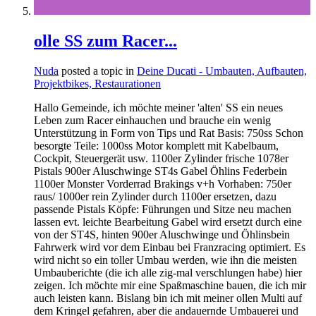
olle SS zum Racer...
Nuda
posted a topic in
Deine Ducati - Umbauten, Aufbauten,
Projektbikes, Restaurationen
Hallo Gemeinde, ich möchte meiner 'alten' SS ein neues
Leben zum Racer einhauchen und brauche ein wenig
Unterstützung in Form von Tips und Rat Basis: 750ss Schon
besorgte Teile: 1000ss Motor komplett mit Kabelbaum,
Cockpit, Steuergerät usw. 1100er Zylinder frische 1078er
Pistals 900er Aluschwinge ST4s Gabel Öhlins Federbein
1100er Monster Vorderrad Brakings v+h Vorhaben: 750er
raus/ 1000er rein Zylinder durch 1100er ersetzen, dazu
passende Pistals Köpfe: Führungen und Sitze neu machen
lassen evt. leichte Bearbeitung Gabel wird ersetzt durch eine
von der ST4S, hinten 900er Aluschwinge und Öhlinsbein
Fahrwerk wird vor dem Einbau bei Franzracing optimiert. Es
wird nicht so ein toller Umbau werden, wie ihn die meisten
Umbauberichte (die ich alle zig-mal verschlungen habe) hier
zeigen. Ich möchte mir eine Spaßmaschine bauen, die ich mir
auch leisten kann. Bislang bin ich mit meiner ollen Multi auf
dem Kringel gefahren, aber die andauernde Umbauerei und