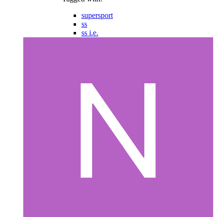
supersport
ss
ss i.e.