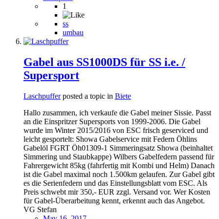
1
ss
umbau
Gabel aus SS1000DS für SS i.e. /
Supersport
Laschpuffer
posted a topic in
Biete
Hallo zusammen, ich verkaufe die Gabel meiner Sissie. Passt
an die Einspritzer Supersports von 1999-2006. Die Gabel
wurde im Winter 2015/2016 von ESC frisch geserviced und
leicht gesportelt: Showa Gabelservice mit Federn Öhlins
Gabelöl FGRT Öh01309-1 Simmeringsatz Showa (beinhaltet
Simmering und Staubkappe) Wilbers Gabelfedern passend für
Fahrergewicht 85kg (fahrfertig mit Kombi und Helm) Danach
ist die Gabel maximal noch 1.500km gelaufen. Zur Gabel gibt
es die Serienfedern und das Einstellungsblatt vom ESC. Als
Preis schwebt mir 350,- EUR zzgl. Versand vor. Wer Kosten
für Gabel-Überarbeitung kennt, erkennt auch das Angebot.
VG Stefan
May 16, 2017