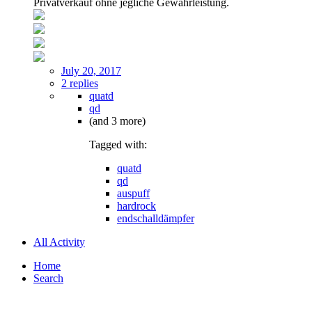
Privatverkauf ohne jegliche Gewährleistung.
July 20, 2017
2 replies
quatd
qd
(and 3 more)
Tagged with:
quatd
qd
auspuff
hardrock
endschalldämpfer
All Activity
Home
Search