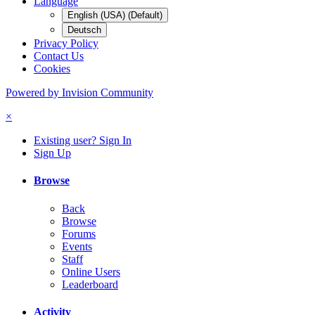
Language
English (USA) (Default)
Deutsch
Privacy Policy
Contact Us
Cookies
Powered by Invision Community
×
Existing user? Sign In
Sign Up
Browse
Back
Browse
Forums
Events
Staff
Online Users
Leaderboard
Activity