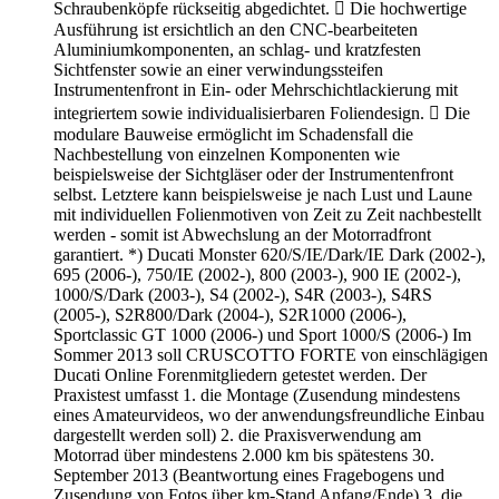
Schraubenköpfe rückseitig abgedichtet.  Die hochwertige
Ausführung ist ersichtlich an den CNC-bearbeiteten
Aluminiumkomponenten, an schlag- und kratzfesten
Sichtfenster sowie an einer verwindungssteifen
Instrumentenfront in Ein- oder Mehrschichtlackierung mit
integriertem sowie individualisierbaren Foliendesign.  Die
modulare Bauweise ermöglicht im Schadensfall die
Nachbestellung von einzelnen Komponenten wie
beispielsweise der Sichtgläser oder der Instrumentenfront
selbst. Letztere kann beispielsweise je nach Lust und Laune
mit individuellen Folienmotiven von Zeit zu Zeit nachbestellt
werden - somit ist Abwechslung an der Motorradfront
garantiert. *) Ducati Monster 620/S/IE/Dark/IE Dark (2002-),
695 (2006-), 750/IE (2002-), 800 (2003-), 900 IE (2002-),
1000/S/Dark (2003-), S4 (2002-), S4R (2003-), S4RS
(2005-), S2R800/Dark (2004-), S2R1000 (2006-),
Sportclassic GT 1000 (2006-) und Sport 1000/S (2006-) Im
Sommer 2013 soll CRUSCOTTO FORTE von einschlägigen
Ducati Online Forenmitgliedern getestet werden. Der
Praxistest umfasst 1. die Montage (Zusendung mindestens
eines Amateurvideos, wo der anwendungsfreundliche Einbau
dargestellt werden soll) 2. die Praxisverwendung am
Motorrad über mindestens 2.000 km bis spätestens 30.
September 2013 (Beantwortung eines Fragebogens und
Zusendung von Fotos über km-Stand Anfang/Ende) 3. die