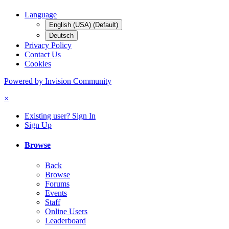
Language
English (USA) (Default)
Deutsch
Privacy Policy
Contact Us
Cookies
Powered by Invision Community
×
Existing user? Sign In
Sign Up
Browse
Back
Browse
Forums
Events
Staff
Online Users
Leaderboard