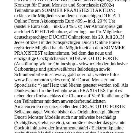
Konzept für Ducati Monster und Sportclassic (2002-)
Teilnahme am SOMMER PRAXISTEST! AKTION:
exklusiv für Mitglieder von deutschsprachigen DUCATI
Online Foren Aktionspreis Euro 499,-- inkl. 20 % Ust
(anstelle Euro 669,-- inkl. 20 % Ust) Der Aktionspreis gilt
auch bei NICHT-Teilnahme, allerdings nur für Mitglieder
deutschsprachiger DUCATI Onlineforen bis 29. Juli 2013!
Jedes offiziell in deutschsprachigen Ducati Online Foren
registrierte Mitglied hat die Möglichkeit an dem SOMMER
PRAXISTEST teilzunehmen, bei dem das neue und
einzigartige Cockpitchassis CRUSUSCOTTO FORTE
(Ausführung wie im Onlineshop - schwarz eloxiert inklusive
Carbonringe und grün/weiß/rotes Italodesign sowie
Schraubenfarbe in schwarz, gold oder rot , weitere Infos:
www.flashymotorcycles.com) für Ducati Monster und
Sportclassic *) auf Herz und Nieren getestet werden soll. Als
Dankeschön für die Teilnahme am PRAXISTEST gibt es
neben dem Preisnachlass die Chance auf Veröffentlichung für
den Teilnehmer mit dem anwenderfreundlichsten
Amateurvideo der darzustellenden CRUSCOTTO FORTE
Selbstmontage. Wurde bisher das Originalcockpit älterer
Ducati Monster Modelle auch nur teilweise beschädigt
(Sichtgläser, Gehäuse etc.), so mußte entweder das gesamte
Cockpit inklusive der Instrumententafel / Elektronikplatine