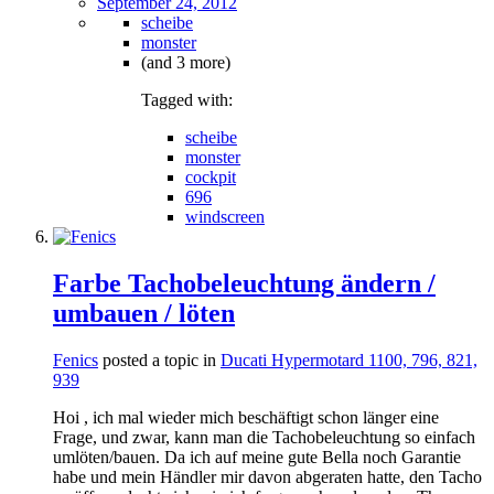
September 24, 2012
scheibe
monster
(and 3 more)
Tagged with:
scheibe
monster
cockpit
696
windscreen
Farbe Tachobeleuchtung ändern /
umbauen / löten
Fenics
posted a topic in
Ducati Hypermotard 1100, 796, 821,
939
Hoi , ich mal wieder mich beschäftigt schon länger eine
Frage, und zwar, kann man die Tachobeleuchtung so einfach
umlöten/bauen. Da ich auf meine gute Bella noch Garantie
habe und mein Händler mir davon abgeraten hatte, den Tacho