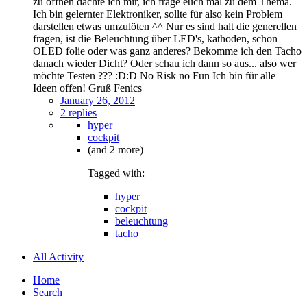
zu öffnen dachte ich mir, ich frage euch mal zu dem Thema.
Ich bin gelernter Elektroniker, sollte für also kein Problem
darstellen etwas umzulöten ^^ Nur es sind halt die generellen
fragen, ist die Beleuchtung über LED's, kathoden, schon
OLED folie oder was ganz anderes? Bekomme ich den Tacho
danach wieder Dicht? Oder schau ich dann so aus... also wer
möchte Testen ??? :D:D No Risk no Fun Ich bin für alle
Ideen offen! Gruß Fenics
January 26, 2012
2 replies
hyper
cockpit
(and 2 more)
Tagged with:
hyper
cockpit
beleuchtung
tacho
All Activity
Home
Search