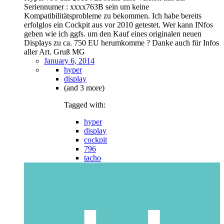
Seriennumer : xxxx763B sein um keine
Kompatibilitätsprobleme zu bekommen. Ich habe bereits
erfolglos ein Cockpit aus vor 2010 getestet. Wer kann INfos
geben wie ich ggfs. um den Kauf eines originalen neuen
Displays zu ca. 750 EU herumkomme ? Danke auch für Infos
aller Art. Gruß MG
January 6, 2014
hyper
display
(and 3 more)
Tagged with:
hyper
display
cockpit
796
tacho