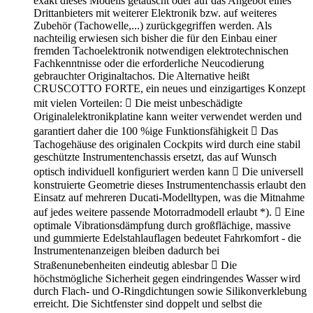
exakt dieses Modells getauscht oder auf das Angebot eines
Drittanbieters mit weiterer Elektronik bzw. auf weiteres
Zubehör (Tachowelle,...) zurückgegriffen werden. Als
nachteilig erwiesen sich bisher die für den Einbau einer
fremden Tachoelektronik notwendigen elektrotechnischen
Fachkenntnisse oder die erforderliche Neucodierung
gebrauchter Originaltachos. Die Alternative heißt
CRUSCOTTO FORTE, ein neues und einzigartiges Konzept
mit vielen Vorteilen:  Die meist unbeschädigte
Originalelektronikplatine kann weiter verwendet werden und
garantiert daher die 100 %ige Funktionsfähigkeit  Das
Tachogehäuse des originalen Cockpits wird durch eine stabil
geschützte Instrumentenchassis ersetzt, das auf Wunsch
optisch individuell konfiguriert werden kann  Die universell
konstruierte Geometrie dieses Instrumentenchassis erlaubt den
Einsatz auf mehreren Ducati-Modelltypen, was die Mitnahme
auf jedes weitere passende Motorradmodell erlaubt *).  Eine
optimale Vibrationsdämpfung durch großflächige, massive
und gummierte Edelstahlauflagen bedeutet Fahrkomfort - die
Instrumentenanzeigen bleiben dadurch bei
Straßenunebenheiten eindeutig ablesbar  Die
höchstmögliche Sicherheit gegen eindringendes Wasser wird
durch Flach- und O-Ringdichtungen sowie Silikonverklebung
erreicht. Die Sichtfenster sind doppelt und selbst die