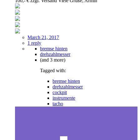
100,- € zzgl. Versand Viele Grüße, Armin
March 21, 2017
1 reply
bremse hinten
drehzahlmesser
(and 3 more)
Tagged with:
bremse hinten
drehzahlmesser
cockpit
instrumente
tacho