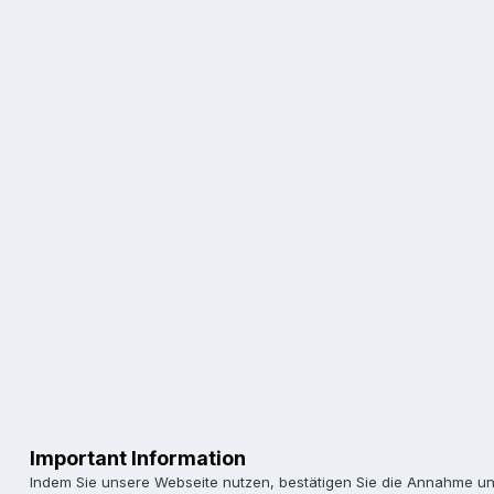
andere Abgasanlage und noch etwas anderes, wesswegen a
anbietet? Von mir aus 25kw, hauptsache ich kann sie fa
Und bitte unterlasst Kommentare wie "da bist Du selbst s
Classic keine Drossel gibt! Ich bedanke mich im Vorrau
Important Information
Indem Sie unsere Webseite nutzen, bestätigen Sie die Annahme u