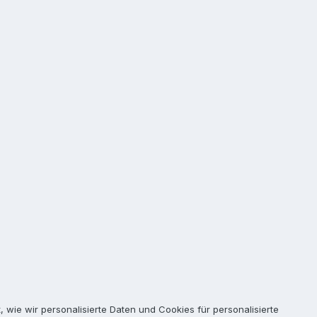
n anderen Shop, der für die Sport Classic eine Drossel
onster S2R 1000 dran), damit die Drossel der S2R 1000 passt?
doch hätte ich mir niemals träumen lassen, dass es für die Sport
t, wie wir personalisierte Daten und Cookies für personalisierte