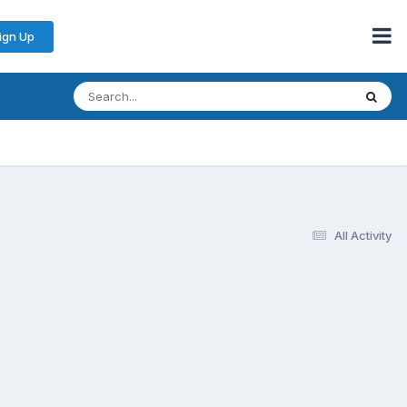
ign Up
All Activity