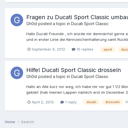
Fragen zu Ducati Sport Classic umba
Gh0st
posted a topic in
Ducati Sport Classic
Hallo Ducati Freunde , ich würde mir demnächst gerne e
und in erster Linie die Kennzeichenhalterung samt Rück
runde Rücklichter und kleinerer Auspuff wie auf den Bil
September 9, 2012
10 replies
sport
duca
irgendwelche andere Alternativen, evtl. ein kleineres K
legal? Hört sich zumindest sehr schön dezent und nicht z
die Dämpfer unauffällig ins Rohr eingearbeitet? Vielen
Hilfe! Ducati Sport Classic drosseln
Gh0st
posted a topic in
Ducati Sport Classic
Hallo an Alle kurz vor weg, ich habe mir vor gut 1 1/2 M
geklärt (hab meinen Lappen nämlich erst im Dezember 2
haben mir gesagt, dass es für die Sport Classic keine Dr
(
April 2, 2013
1 reply
ducati
drosseln
machen soll. Beim Tüv hab ich auch schon angerufen, je
6-8 Wochen für mich Zeit. Jedoch ohne Garantie, sie Prü
gibt, werde ich mit einer Absage rechnen müssen. Wür
Es gehen also gut 3 Monate drauf, so lange will und kann
Home
Search
Ihr eine andere Lösung? Ein Hobby-bastler der mir eine