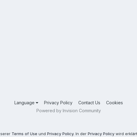
uch die Monster S2R 1000 Drossel nicht passt.... Oder kennt Ihr eine
hren! Bzw. kann ich die Sport classic umbauen (Abgasanlage von der M
chuld", das weiß ich selber... Hätte mich vorher informieren müssen, je
s auf Eure Antworten! Beste Grüße, Manuel
Language
Privacy Policy
Contact Us
Cookies
Powered by Invision Community
nserer
Terms of Use
und
Privacy Policy
. In der
Privacy Policy
wird erklär