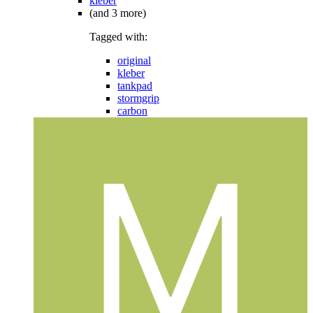
kleber
(and 3 more)
Tagged with:
original
kleber
tankpad
stormgrip
carbon