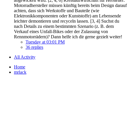
abgewickelt wird. [2, 4, 6] Kreislaufwirtschaft für Hersteller:
Motorradhersteller müssen künftig bereits beim Design darauf
achten, dass sich Werkstoffe und Bauteile (wie
Elektronikkomponenten oder Kunststoffe) am Lebensende
leichter demontieren und recyceln lassen. [3, 4] Suchst du
nach Details zu einem bestimmten Szenario (z. B. dem
Verkauf eines Unfall-Bikes oder der Zulassung von
Rennmotorrädern)? Dann helfe ich dir gerne gezielt weiter!
Tuesday at 03:01 PM
36 replies
All Activity
Home
mrlack