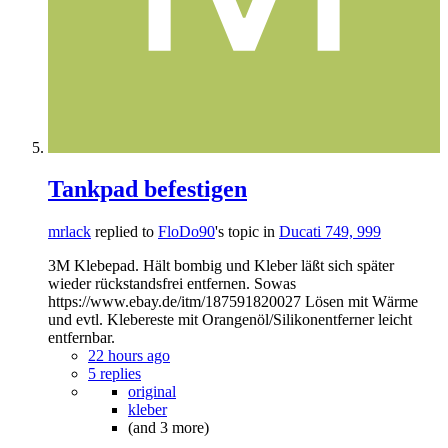
Tankpad befestigen
mrlack
replied to
FloDo90
's topic in
Ducati 749, 999
3M Klebepad. Hält bombig und Kleber läßt sich später
wieder rückstandsfrei entfernen. Sowas
https://www.ebay.de/itm/187591820027 Lösen mit Wärme
und evtl. Klebereste mit Orangenöl/Silikonentferner leicht
entfernbar.
22 hours ago
5 replies
original
kleber
(and 3 more)