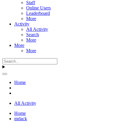
Staff
Online Users
Leaderboard
More
Activity
All Activity
Search
More
More
More
Home
All Activity
Home
mrlack