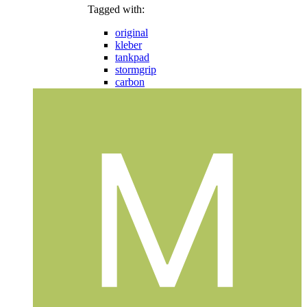
Tagged with:
original
kleber
tankpad
stormgrip
carbon