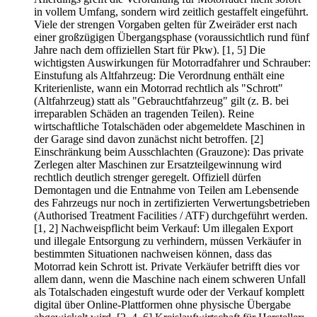
in vollem Umfang, sondern wird zeitlich gestaffelt eingeführt.
Viele der strengen Vorgaben gelten für Zweiräder erst nach
einer großzügigen Übergangsphase (voraussichtlich rund fünf
Jahre nach dem offiziellen Start für Pkw). [1, 5] Die
wichtigsten Auswirkungen für Motorradfahrer und Schrauber:
Einstufung als Altfahrzeug: Die Verordnung enthält eine
Kriterienliste, wann ein Motorrad rechtlich als "Schrott"
(Altfahrzeug) statt als "Gebrauchtfahrzeug" gilt (z. B. bei
irreparablen Schäden an tragenden Teilen). Reine
wirtschaftliche Totalschäden oder abgemeldete Maschinen in
der Garage sind davon zunächst nicht betroffen. [2]
Einschränkung beim Ausschlachten (Grauzone): Das private
Zerlegen alter Maschinen zur Ersatzteilgewinnung wird
rechtlich deutlich strenger geregelt. Offiziell dürfen
Demontagen und die Entnahme von Teilen am Lebensende
des Fahrzeugs nur noch in zertifizierten Verwertungsbetrieben
(Authorised Treatment Facilities / ATF) durchgeführt werden.
[1, 2] Nachweispflicht beim Verkauf: Um illegalen Export
und illegale Entsorgung zu verhindern, müssen Verkäufer in
bestimmten Situationen nachweisen können, dass das
Motorrad kein Schrott ist. Private Verkäufer betrifft dies vor
allem dann, wenn die Maschine nach einem schweren Unfall
als Totalschaden eingestuft wurde oder der Verkauf komplett
digital über Online-Plattformen ohne physische Übergabe