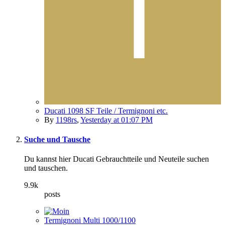
Ducati 1098 SF Teile / Termignoni etc.
By
1198rs
,
Yesterday at 01:07 PM
Suche und Tausche
Du kannst hier Ducati Gebrauchtteile und Neuteile suchen
und tauschen.
9.9k
posts
Termignoni Multi 1000/1100