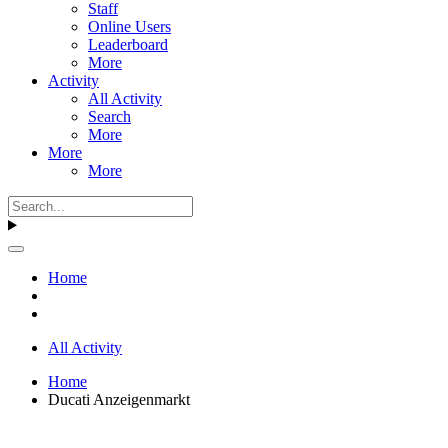
Staff
Online Users
Leaderboard
More
Activity
All Activity
Search
More
More
More
Home
All Activity
Home
Ducati Anzeigenmarkt